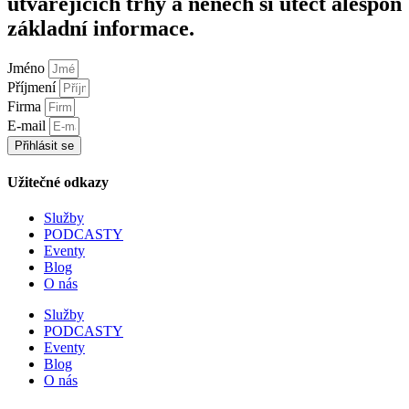
utvářejících trhy a nenech si utéct alespoň
základní informace.
Jméno
Příjmení
Firma
E-mail
Přihlásit se
Užitečné odkazy
Služby
PODCASTY
Eventy
Blog
O nás
Služby
PODCASTY
Eventy
Blog
O nás