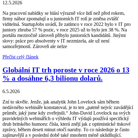
12.5.2026
Na pracovní nabídky se hlásí výrazně více lidí než před rokem,
firmy nábor zpomalují a u juniorních IT rolí je změna zvlášť
viditelná. StartupJobs uvádí, že zatímco v roce 2022 bylo v IT pro
juniory zhruba 57 % pozic, v roce 2025 už to bylo jen 38 %. Na
portálu meziročně zároveň přibylo juniorních kandidátů. Jinými
slovy: práce pro absolventy v IT nezmizela, ale už není
samozřejmostí. Zároveň ale nelze
Přečíst celý článek
Globální IT trh poroste v roce 2026 o 13
% a dosáhne 6,3 bilionu dolarů.
6.5.2026
Zní to skvěle. Jenže, jak analytik John Lovelock sám během
nedávného webináře konstatoval, je to ten „patrně nejvíc zavádějící
průměr, jaký jsme kdy zveřejnili.“ John-David Lovelock na svých
pravidelných webinářích o výhledu IT výdajů používá specifický
druh britského humoru: čísla, která znějí jak z optimistické tiskové
zprávy, během deseti minut otočí naruby. To co následuje je často
zajímavější a v poslední době také mnohem méně uklidňující.