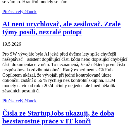
se vám to. Hraniční modely se nám
Přečíst celý článek
AI není urychlovač, ale zesilovač. Zralé
týmy posílí, nezralé potopí
19.5.2026
Pro SW vývojáře byla AI ještě před dvěma lety spíše chytřejší
našeptávač – asistent doplňující části kódu nebo dopisující chybějící
části dokumentace v něm. To neznamená, že už některá první čísla
nezpůsobovala zdvihnutá obočí. Raný experiment s GitHub
Copilotem ukázal, že vývojáři při jedné kontrolované úloze
dokončili zadání o 56 % rychleji než kontrolní skupina. LLM
modely navíc od roku 2024 učinily ne jeden ale hned několik
zásadních posunů či
Přečíst celý článek
Čísla ze StartupJobs ukazují, že doba
bezstarostné práce v IT končí