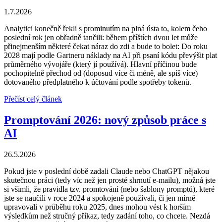
1.7.2026
Analytici konečně řekli s prominutím na plná ústa to, kolem čeho
poslední rok jen obřadně tančili: během příštích dvou let může
přinejmenším některé čekat náraz do zdi a bude to bolet: Do roku
2028 mají podle Gartneru náklady na AI při psaní kódu převýšit plat
průměrného vývojáře (který jí používá). Hlavní příčinou bude
pochopitelně přechod od (doposud více či méně, ale spíš více)
dotovaného předplatného k účtování podle spotřeby tokenů.
Přečíst celý článek
Promptování 2026: nový způsob práce s
AI
26.5.2026
Pokud jste v poslední době zadali Claude nebo ChatGPT nějakou
skutečnou práci (tedy víc než jen prosté shrnutí e-mailu), možná jste
si všimli, že pravidla tzv. promtování (nebo šablony promptů), které
jste se naučili v roce 2024 a spokojeně používali, či jen mírně
upravovali v průběhu roku 2025, dnes mohou vést k horším
výsledkům než stručný příkaz, tedy zadání toho, co chcete. Nezdá