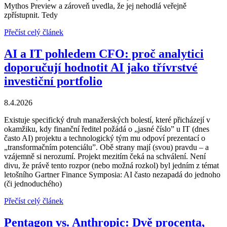
Mythos Preview a zároveň uvedla, že jej nehodlá veřejně
zpřístupnit. Tedy
Přečíst celý článek
AI a IT pohledem CFO: proč analytici
doporučují hodnotit AI jako třívrstvé
investiční portfolio
8.4.2026
Existuje specifický druh manažerských bolestí, které přicházejí v
okamžiku, kdy finanční ředitel požádá o „jasné číslo” u IT (dnes
často AI) projektu a technologický tým mu odpoví prezentací o
„transformačním potenciálu”. Obě strany mají (svou) pravdu – a
vzájemně si nerozumí. Projekt mezitím čeká na schválení. Není
divu, že právě tento rozpor (nebo možná rozkol) byl jedním z témat
letošního Gartner Finance Symposia: AI často nezapadá do jednoho
(či jednoduchého)
Přečíst celý článek
Pentagon vs. Anthropic: Dvě procenta,