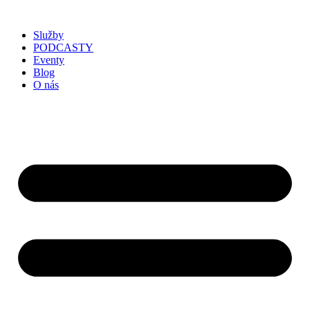
Služby
PODCASTY
Eventy
Blog
O nás