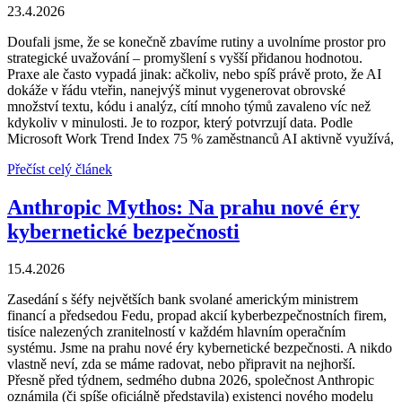
23.4.2026
Doufali jsme, že se konečně zbavíme rutiny a uvolníme prostor pro
strategické uvažování – promyšlení s vyšší přidanou hodnotou.
Praxe ale často vypadá jinak: ačkoliv, nebo spíš právě proto, že AI
dokáže v řádu vteřin, nanejvýš minut vygenerovat obrovské
množství textu, kódu i analýz, cítí mnoho týmů zavaleno víc než
kdykoliv v minulosti. Je to rozpor, který potvrzují data. Podle
Microsoft Work Trend Index 75 % zaměstnanců AI aktivně využívá,
Přečíst celý článek
Anthropic Mythos: Na prahu nové éry
kybernetické bezpečnosti
15.4.2026
Zasedání s šéfy největších bank svolané americkým ministrem
financí a předsedou Fedu, propad akcií kyberbezpečnostních firem,
tisíce nalezených zranitelností v každém hlavním operačním
systému. Jsme na prahu nové éry kybernetické bezpečnosti. A nikdo
vlastně neví, zda se máme radovat, nebo připravit na nejhorší.
Přesně před týdnem, sedmého dubna 2026, společnost Anthropic
oznámila (či spíše oficiálně představila) existenci nového modelu