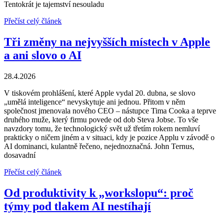
Tentokrát je tajemství nesouladu
Přečíst celý článek
Tři změny na nejvyšších místech v Apple
a ani slovo o AI
28.4.2026
V tiskovém prohlášení, které Apple vydal 20. dubna, se slovo
„umělá inteligence“ nevyskytuje ani jednou. Přitom v něm
společnost jmenovala nového CEO – nástupce Tima Cooka a teprve
druhého muže, který firmu povede od dob Steva Jobse. To vše
navzdory tomu, že technologický svět už třetím rokem nemluví
prakticky o ničem jiném a v situaci, kdy je pozice Applu v závodě o
AI dominanci, kulantně řečeno, nejednoznačná. John Ternus,
dosavadní
Přečíst celý článek
Od produktivity k „workslopu“: proč
týmy pod tlakem AI nestíhají