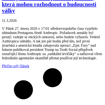
která mohou rozhodnout o budoucnosti
války
11.3.2026
V Pátek 27. února 2026 v 17:01 středoevropského času vypršelo
ultimátum Pentagonu firmě Anthropic. Požadavek armády byl
prostý: vzdejte se etických omezení, nebo budete vyřazeni. Vedení
Anthropicu odmítlo. A tak jen pár hodin před tím, než první
izraelská a americká letadla zahajovala operaci „Epic Fury“ nad
Íránem publikoval prezident Trump na Truth Social příspěvek
označující firmu Anthropic za „radikální levičáky“ a nařizoval všem
federálním agenturám okamžitě přestat používat její technologie.
Přečíst celý článek