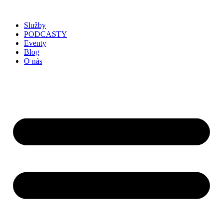
Služby
PODCASTY
Eventy
Blog
O nás