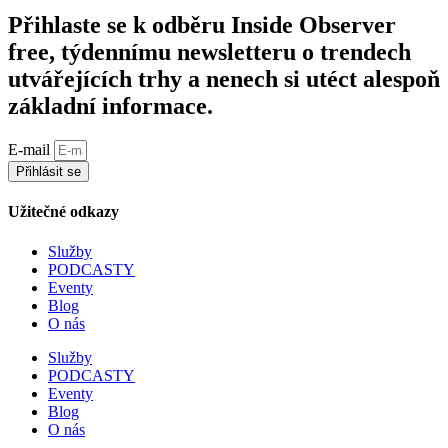
Přihlaste se k odběru Inside Observer
free, týdennímu newsletteru o trendech
utvářejících trhy a nenech si utéct alespoň
základní informace.
E-mail
Přihlásit se
Užitečné odkazy
Služby
PODCASTY
Eventy
Blog
O nás
Služby
PODCASTY
Eventy
Blog
O nás