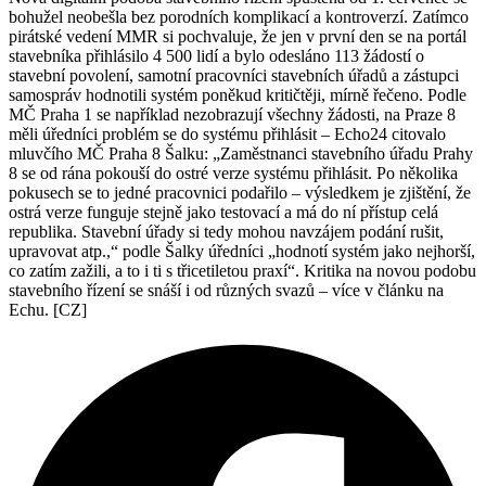
bohužel neobešla bez porodních komplikací a kontroverzí. Zatímco
pirátské vedení MMR si pochvaluje, že jen v první den se na portál
stavebníka přihlásilo 4 500 lidí a bylo odesláno 113 žádostí o
stavební povolení, samotní pracovníci stavebních úřadů a zástupci
samospráv hodnotili systém poněkud kritičtěji, mírně řečeno. Podle
MČ Praha 1 se například nezobrazují všechny žádosti, na Praze 8
měli úředníci problém se do systému přihlásit – Echo24 citovalo
mluvčího MČ Praha 8 Šalku: „Zaměstnanci stavebního úřadu Prahy
8 se od rána pokouší do ostré verze systému přihlásit. Po několika
pokusech se to jedné pracovnici podařilo – výsledkem je zjištění, že
ostrá verze funguje stejně jako testovací a má do ní přístup celá
republika. Stavební úřady si tedy mohou navzájem podání rušit,
upravovat atp.,“ podle Šalky úředníci „hodnotí systém jako nejhorší,
co zatím zažili, a to i ti s třicetiletou praxí“. Kritika na novou podobu
stavebního řízení se snáší i od různých svazů – více v článku na
Echu. [CZ]