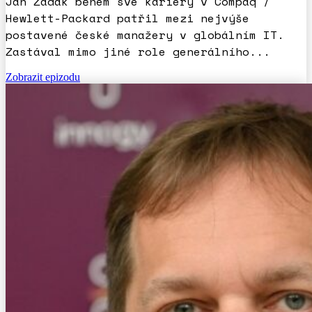
Jan Zadák během své kariéry v Compaq /
Hewlett-Packard patřil mezi nejvýše
postavené české manažery v globálním IT.
Zastával mimo jiné role generálního...
Zobrazit epizodu