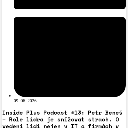
09. 06. 2026
Inside Plus Podcast #13: Petr Beneš
– Role lídra je snižovat strach. O
vedení lidí nejen v IT a firmách v