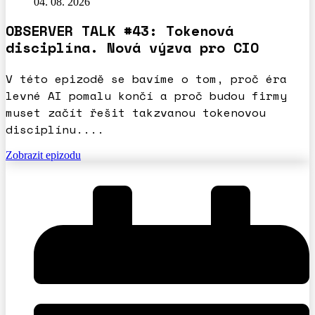
04. 08. 2026
OBSERVER TALK #43: Tokenová
disciplína. Nová výzva pro CIO
V této epizodě se bavíme o tom, proč éra
levné AI pomalu končí a proč budou firmy
muset začít řešit takzvanou tokenovou
disciplínu....
Zobrazit epizodu