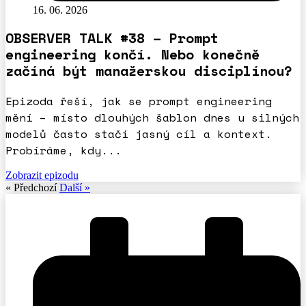
16. 06. 2026
OBSERVER TALK #38 – Prompt
engineering končí. Nebo konečně
začíná být manažerskou disciplínou?
Epizoda řeší, jak se prompt engineering
mění – místo dlouhých šablon dnes u silných
modelů často stačí jasný cíl a kontext.
Probíráme, kdy...
Zobrazit epizodu
« Předchozí
Další »