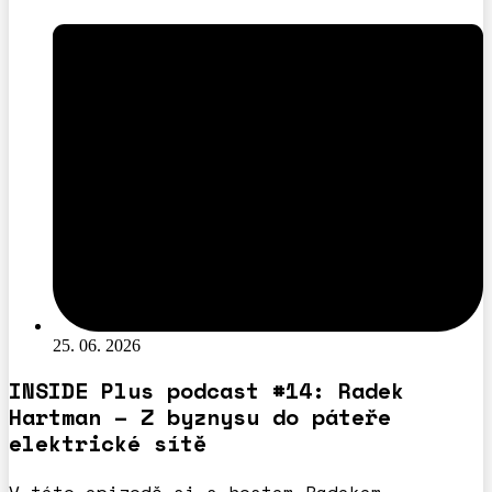
25. 06. 2026
INSIDE Plus podcast #14: Radek
Hartman – Z byznysu do páteře
elektrické sítě
V této epizodě si s hostem Radekem