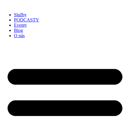
Služby
PODCASTY
Eventy
Blog
O nás