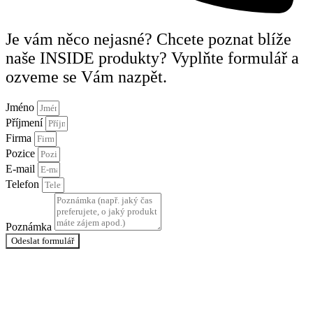
Je vám něco nejasné? Chcete poznat blíže
naše INSIDE produkty? Vyplňte formulář a
ozveme se Vám nazpět.
Jméno
Příjmení
Firma
Pozice
E-mail
Telefon
Poznámka
Odeslat formulář