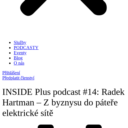
Služby
PODCASTY
Eventy
Blog
O nás
Přihlášení
Předplatit členství
INSIDE Plus podcast #14: Radek
Hartman – Z byznysu do páteře
elektrické sítě