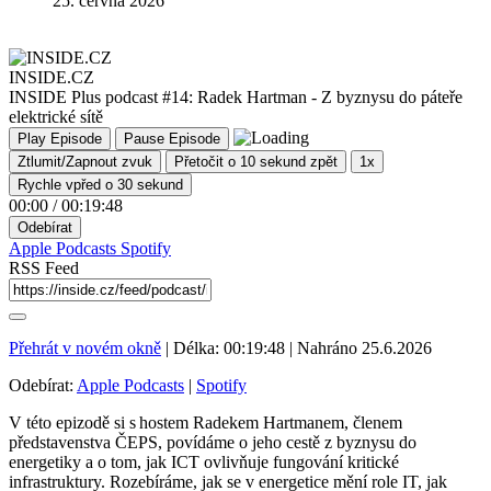
25. června 2026
INSIDE.CZ
INSIDE Plus podcast #14: Radek Hartman - Z byznysu do páteře
elektrické sítě
Play Episode
Pause Episode
Ztlumit/Zapnout zvuk
Přetočit o 10 sekund zpět
1x
Rychle vpřed o 30 sekund
00:00
/
00:19:48
Odebírat
Apple Podcasts
Spotify
RSS Feed
Přehrát v novém okně
|
Délka: 00:19:48
|
Nahráno 25.6.2026
Odebírat:
Apple Podcasts
|
Spotify
V této epizodě si s hostem Radekem Hartmanem, členem
představenstva ČEPS, povídáme o jeho cestě z byznysu do
energetiky a o tom, jak ICT ovlivňuje fungování kritické
infrastruktury. Rozebíráme, jak se v energetice mění role IT, jak