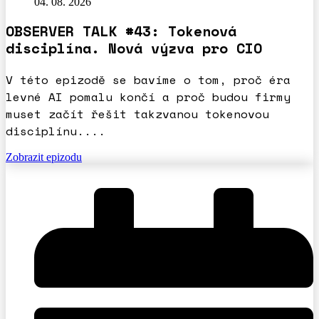
04. 08. 2026
OBSERVER TALK #43: Tokenová
disciplína. Nová výzva pro CIO
V této epizodě se bavíme o tom, proč éra
levné AI pomalu končí a proč budou firmy
muset začít řešit takzvanou tokenovou
disciplínu....
Zobrazit epizodu