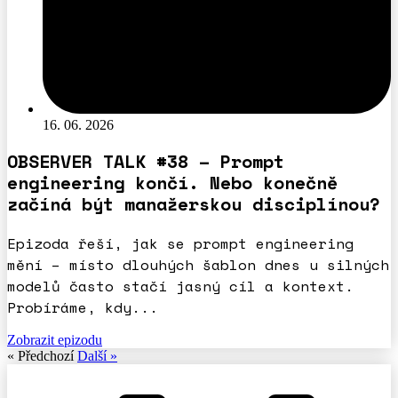
16. 06. 2026
OBSERVER TALK #38 – Prompt
engineering končí. Nebo konečně
začíná být manažerskou disciplínou?
Epizoda řeší, jak se prompt engineering
mění – místo dlouhých šablon dnes u silných
modelů často stačí jasný cíl a kontext.
Probíráme, kdy...
Zobrazit epizodu
« Předchozí
Další »