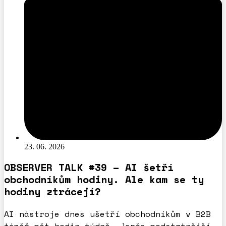
23. 06. 2026
OBSERVER TALK #39 – AI šetří
obchodníkům hodiny. Ale kam se ty
hodiny ztrácejí?
AI nástroje dnes ušetří obchodníkům v B2B
téměř pět hodin týdně. Jenže podstatnější