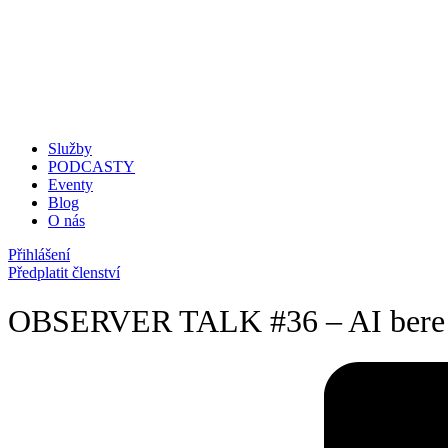
Služby
PODCASTY
Eventy
Blog
O nás
Přihlášení
Předplatit členství
OBSERVER TALK #36 – AI bere prá