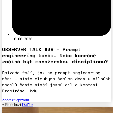
16. 06. 2026
OBSERVER TALK #38 – Prompt
engineering končí. Nebo konečně
začíná být manažerskou disciplínou?
Epizoda řeší, jak se prompt engineering
mění – místo dlouhých šablon dnes u silných
modelů často stačí jasný cíl a kontext.
Probíráme, kdy...
Zobrazit epizodu
« Předchozí
Další »