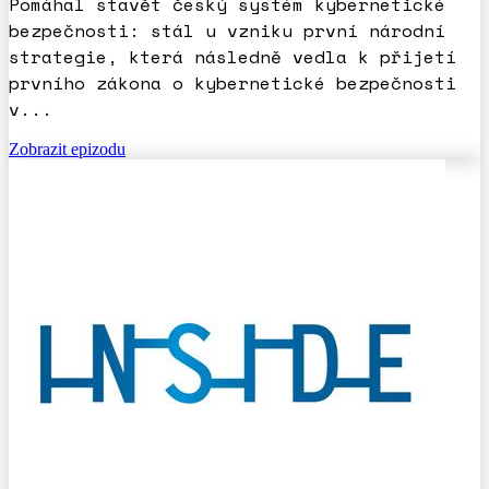
Pomáhal stavět český systém kybernetické
bezpečnosti: stál u vzniku první národní
strategie, která následně vedla k přijetí
prvního zákona o kybernetické bezpečnosti
v...
Zobrazit epizodu