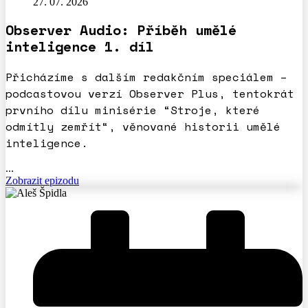
27. 07. 2026
Observer Audio: Příběh umělé
inteligence 1. díl
Přicházíme s dalším redakčním speciálem –
podcastovou verzí Observer Plus, tentokrát
prvního dílu minisérie “Stroje, které
odmítly zemřít“, věnované historii umělé
inteligence.
...
Zobrazit epizodu