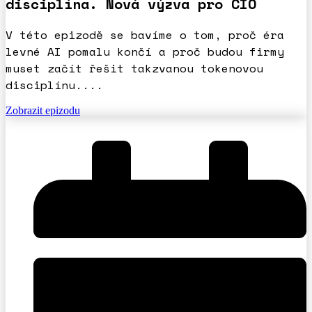
disciplína. Nová výzva pro CIO
V této epizodě se bavíme o tom, proč éra
levné AI pomalu končí a proč budou firmy
muset začít řešit takzvanou tokenovou
disciplínu....
Zobrazit epizodu