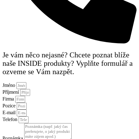
Je vám něco nejasné? Chcete poznat blíže
naše INSIDE produkty? Vyplňte formulář a
ozveme se Vám nazpět.
Jméno
Příjmení
Firma
Pozice
E-mail
Telefon
Poznámka