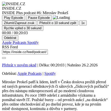
INSIDE.CZ
INSIDE Plus podcast #6: Miroslav Prokeš
Play Episode
Pause Episode
Ztlumit/Zapnout zvuk
Přetočit o 10 sekund zpět
1x
Rychle vpřed o 30 sekund
00:00
/
00:20:03
Odebírat
Apple Podcasts
Spotify
RSS Feed
Přehrát v novém okně
|
Délka: 00:20:03
|
Nahráno 26.2.2026
Odebírat:
Apple Podcasts
|
Spotify
Miroslav Prokeš patří k lidem, kteří v Česku doslova prožili přerod
od raných generací střediskových či sálových „číslicových počítačů“
přes éru nástupu mikroprocesorů až po moderní cloudovou
infrastrukturu.
Po roce 1989 odešel z armádního výzkumu a
pomáhal stavět IT. Pražské burzy – od prvních aukcí „na disketách“
přes online obchodování až po dnešní provoz, kde je na prvním
místě dostupnost, kontinuita a důvěra v partnery.