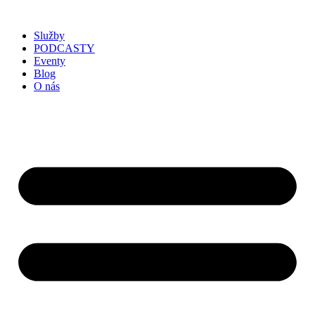
Služby
PODCASTY
Eventy
Blog
O nás