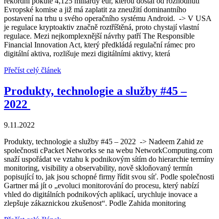
rekordní pokutě 4,125 miliardy eur, kterou dostal od rozhodnutí
Evropské komise a již má zaplatit za zneužití dominantního
postavení na trhu u svého operačního systému Android. -> V USA
je regulace kryptoaktiv značně roztříštěná, proto chystají vlastní
regulace. Mezi nejkomplexnější návrhy patří The Responsible
Financial Innovation Act, který předkládá regulační rámec pro
digitální aktiva, rozlišuje mezi digitálními aktivy, která
Přečíst celý článek
Produkty, technologie a služby #45 –
2022
9.11.2022
Produkty, technologie a služby #45 – 2022 -> Nadeem Zahid ze
společnosti cPacket Networks se na webu NetworkComputing.com
snaží uspořádat ve vztahu k podnikovým sítím do hierarchie termíny
monitoring, visibility a observability, nově skloňovaný termín
popisující to, jak jsou schopné firmy řídit svou síť. Podle společnosti
Gartner má jít o „evoluci monitorování do procesu, který nabízí
vhled do digitálních podnikových aplikací, urychluje inovace a
zlepšuje zákaznickou zkušenost“. Podle Zahida monitoring