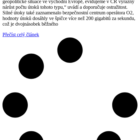
geopolitické situace ve východní Evropě, evidujeme v ČR výrazný
nárůst počtu útoků tohoto typu,“ uvádí a doporučuje ostražitost.
Silné útoky také zaznamenalo bezpečnostní centrum operátora O2,
hodnoty útoků dosáhly ve špičce více než 200 gigabitů za sekundu,
což je dvojnásobek běžného
Přečíst celý článek