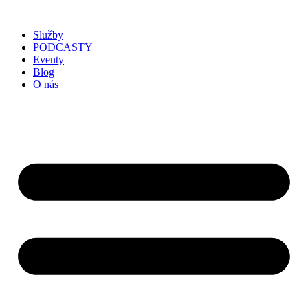
Služby
PODCASTY
Eventy
Blog
O nás