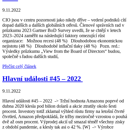
9.11.2022
CIO jsou v centru pozornosti jako nikdy dříve – vedení podniků cítí
dopad dalších a dalších globálních otřesů. Členové správních rad v
průzkumu 2023 Gartner BoD Survey uvedli, že se chtějí v letech
2023–2024 zaměřit na následující faktory omezující růst
organizace: Možnou recesi (48 %) Dlouhodobou ekonomickou
nejistotu (48 %) Dlouhodobé inflační tlaky (48 %) Pozn. red.:
Výsledky průzkumu „View from the Board of Directors“ budou,
společně s řadou dalších studií,
Přečíst celý článek
Hlavní události #45 – 2022
9.11.2022
Hlavní události #45 – 2022 -> Tržní hodnota Amazonu poprvé od
dubna 2020 klesla pod bilion dolarů a akcie ztratily okolo šesti
procent. Investory totiž zklamal výhled růstu firmy na letošní čtvrté
čtvrtletí, Amazon předpokládá, že tržby meziročně vzrostou o pouhá
dvě až osm procent. Výprodej akcií už smazal téměř všechny zisky
z období pandemie, a klesly tak asi o 42 %. [W] -> Výrobce