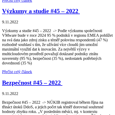
Přečíst celý článek
Výzkumy a studie #45 – 2022
9.11.2022
Výzkumy a studie #45 – 2022 -> Podle výzkumu společnosti
VMware bude v roce 2024 95 % podniků v regionu EMEA pohlížet
na svá data jako zdroj zisku a téměř polovina respondentů (47 %)
rozhodně souhlasí s tím, že užívání více cloudů jim umožní
maximální využití dat k inovacím. Za největší výzvy v
multicloudovém prostředí považují dotázané podniky ztrátu
suverenity (95 %), bezpečnost (35 %), nedostatek potřebných
dovedností (35 %)
Přečíst celý článek
Bezpečnost #45 – 2022
9.11.2022
Bezpečnost #45 – 2022 -> NÚKIB registroval během října na
třináct útoků DdoS, a jejich počet tak téměř dorovnal souhrnné
hodnoty zbytku roku. „V posledním měsíci, mj. v kontextu