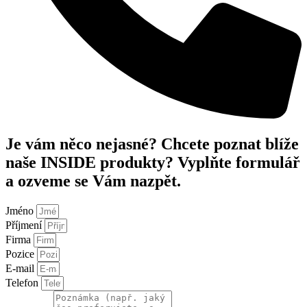
Je vám něco nejasné? Chcete poznat blíže
naše INSIDE produkty? Vyplňte formulář
a ozveme se Vám nazpět.
Jméno
Příjmení
Firma
Pozice
E-mail
Telefon