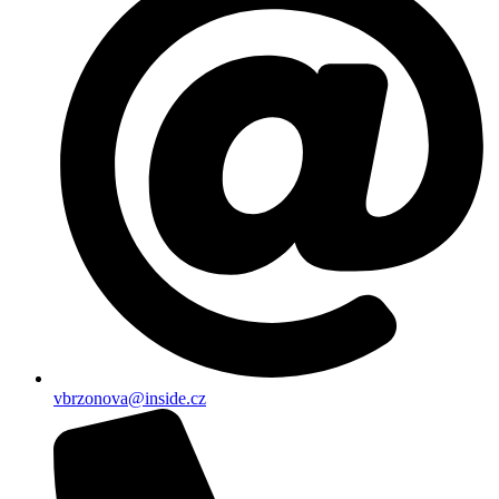
vbrzonova@inside.cz