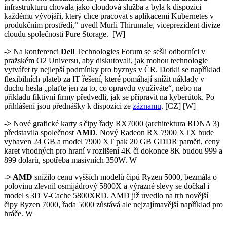
infrastrukturu chovala jako cloudová služba a byla k dispozici
každému vývojáři, který chce pracovat s aplikacemi Kubernetes v
produkčním prostředí,“ uvedl Murli Thirumale, viceprezident divize
cloudu společnosti Pure Storage. [W]
->
Na konferenci
Dell
Technologies Forum se sešli odborníci v
pražském O2 Universu, aby diskutovali, jak mohou technologie
vytvářet ty nejlepší podmínky pro byznys v ČR. Dotkli se například
flexibilních plateb za IT řešení, které pomáhají snížit náklady v
duchu hesla „plaťte jen za to, co opravdu využíváte“, nebo na
příkladu fiktivní firmy předvedli, jak se připravit na kyberútok. Po
přihlášení jsou přednášky k dispozici ze
záznamu
. [CZ] [W]
->
Nové grafické karty s čipy řady RX7000 (architektura RDNA 3)
představila společnost
AMD
. Nový Radeon RX 7900 XTX bude
vybaven 24 GB a model 7900 XT pak 20 GB GDDR paměti, ceny
karet vhodných pro hraní v rozlišení 4K či dokonce 8K budou 999 a
899 dolarů, spotřeba masivních 350W. W
->
AMD
snížilo cenu vyšších modelů čip
ů
Ryzen 5000, bezmála o
polovinu zlevnil osmijádrový 5800X a výrazné slevy se dočkal i
model s 3D V-Cache 5800XRD. AMD již uvedlo na trh novější
čipy Ryzen 7000, řada 5000 zůstává ale nejzajímavější například pro
hráče. W