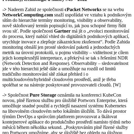
->
Nadeem Zahid ze společnosti
cPacket Networks
se na webu
NetworkComputing.com
snaží uspořádat ve vztahu k podnikovým
sítím do hierarchie termíny monitoring, visibility a observability,
nově skloňovaný termín popisující to, jak jsou schopné firmy řídit
svou síť. Podle společnosti
Gartner
má jít o „evoluci monitorování
do procesu, který nabízí vhled do digitálních podnikových aplikací,
urychluje inovace a zlepšuje zákaznickou zkušenost“. Podle Zahida
monitoring obnáší jen prosté sledování paketů a jednoduchých
metrik na úrovni protokolů, u pojmu visibility – viditelnost je cílem
jejich komplexnější interpretace, a překrývá se tak s řešeními NDR
(Network Detection and Response). Observability – sledovatelnost
jde v této hierarchii ještě dále a umožňuje na rozdíl od limitů
tradičního monitorování sítě získat přehled i o
multicloudovém/hybridně cloudovém prostředí, aniž je třeba
spoléhat se na nástroje poskytované provozovateli cloudů. [W]
->
Společnost
Pure Storage
oznámila na konferenci KubeCon
novou, plně řízenou službu pro úložiště Portworx Enterprise, která
umožňuje snadné použití a rychlejší nasazení systému Kubernetes
na libovolném cloudovém nebo lokálním úložišti. To dává prostor
týmům DevOps a správcům platforem provozovat a škálovat
kontejnerové aplikace do produkčního prostředí namísto týdnů nebo
měsíců během několika sekund. „Poskytováním plně řízené služby
pro Portworx umožníme, aby se úložiště bez ohledu na úložnou