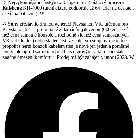
->
Nejvýkonnějším čínským x86 čipem je 32-jádrový procesor
Kaisheng
KH-4000 (architektura podporuje až 64 jader na deskách
s dvěma paticemi). W
->
Sony
přestavilo druhou generaci Playstation VR, určenou pro
Playstation 5 – ta pro mnohé zklamáním jak cenou (600 eur je víc
než cena samotné konzole a rozhodně víc než cena samostatných
VR sad Oculus) nebo skutečností že náhlavní soupravu je nutné
propojit s herní konzolí kabelem (ten je nově jen jeden a poměrně
tenký, ale oproti samostatným či bezdrátovým sadám je to stále
značn
é omezení komfortu). Prodej má být zahájen v únoru 2023. W