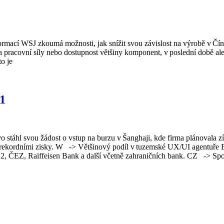
rmací WSJ zkoumá možnosti, jak snížit svou závislost na výrobě v Čín
ena pracovní síly nebo dostupnost většiny komponent, v poslední době a
o je
21
stáhl svou žádost o vstup na burzu v Šanghaji, kde firma plánovala zí
uálně rekordními zisky. W -> Většinový podíl v tuzemské UX/UI agentu
2, ČEZ, Raiffeisen Bank a další včetně zahraničních bank. CZ -> Spo