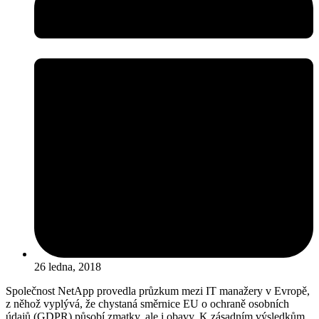
26 ledna, 2018
Společnost NetApp provedla průzkum mezi IT manažery v Evropě,
z něhož vyplývá, že chystaná směrnice EU o ochraně osobních
údajů (GDPR) působí zmatky, ale i obavy. K zásadním výsledkům