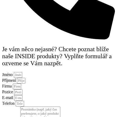
Je vám něco nejasné? Chcete poznat blíže
naše INSIDE produkty? Vyplňte formulář a
ozveme se Vám nazpět.
Jméno
Příjmení
Firma
Pozice
E-mail
Telefon