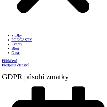
Služby
PODCASTY
Eventy
Blog
O nás
Přihlášení
Předplatit členství
GDPR působí zmatky