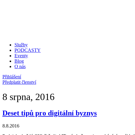
Služby
PODCASTY
Eventy
Blog
O nás
Přihlášení
Předplatit členství
8 srpna, 2016
Deset tipů pro digitální byznys
8.8.2016