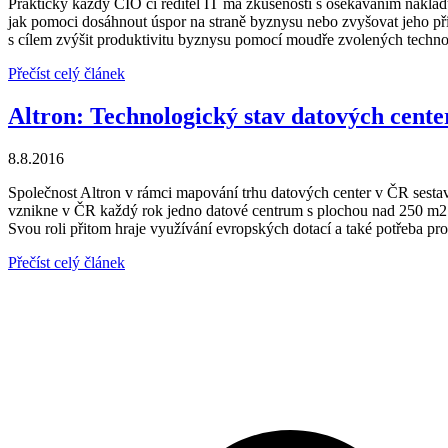
Prakticky každý CIO či ředitel IT má zkušenosti s osekáváním náklad
jak pomoci dosáhnout úspor na straně byznysu nebo zvyšovat jeho při
s cílem zvýšit produktivitu byznysu pomocí moudře zvolených technolo
Přečíst celý článek
Altron: Technologický stav datových cent
8.8.2016
Společnost Altron v rámci mapování trhu datových center v ČR sestavi
vznikne v ČR každý rok jedno datové centrum s plochou nad 250 m2. 
Svou roli přitom hraje využívání evropských dotací a také potřeba pr
Přečíst celý článek