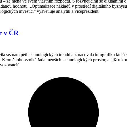
ů – zejména ve svém vlastním rozpočtu. S rozvíjejícími se digitálními 
danou hodnotu. „Optimalizace nákladů v prostředí digitálního byznysu 
gických investic,“ vysvětluje analytik a viceprezident
er v ČR
la seznam pěti technologických trendů a zpracovala infografiku která s
Kromě toho vzniká řada menších technologických prostor, ať již rekons
ovozovatelů