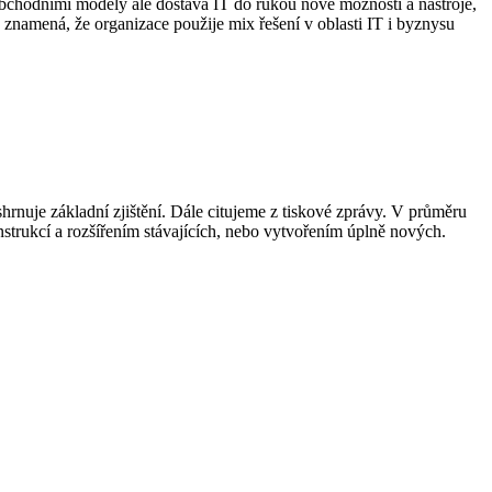
obchodními modely ale dostává IT do rukou nové možnosti a nástroje,
znamená, že organizace použije mix řešení v oblasti IT i byznysu
hrnuje základní zjištění. Dále citujeme z tiskové zprávy. V průměru
trukcí a rozšířením stávajících, nebo vytvořením úplně nových.