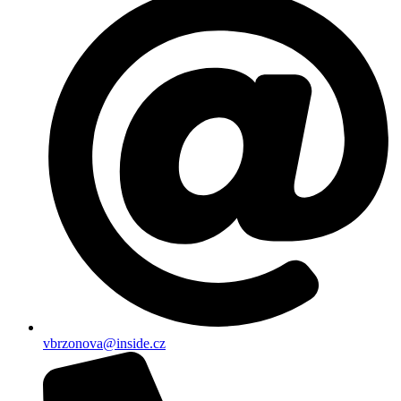
vbrzonova@inside.cz