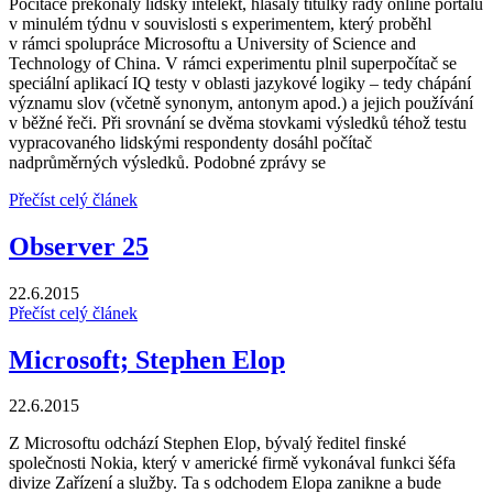
Počítače překonaly lidský intelekt, hlásaly titulky řady online portálů
v minulém týdnu v souvislosti s experimentem, který proběhl
v rámci spolupráce Microsoftu a University of Science and
Technology of China. V rámci experimentu plnil superpočítač se
speciální aplikací IQ testy v oblasti jazykové logiky – tedy chápání
významu slov (včetně synonym, antonym apod.) a jejich používání
v běžné řeči. Při srovnání se dvěma stovkami výsledků téhož testu
vypracovaného lidskými respondenty dosáhl počítač
nadprůměrných výsledků. Podobné zprávy se
Přečíst celý článek
Observer 25
22.6.2015
Přečíst celý článek
Microsoft; Stephen Elop
22.6.2015
Z Microsoftu odchází Stephen Elop, bývalý ředitel finské
společnosti Nokia, který v americké firmě vykonával funkci šéfa
divize Zařízení a služby. Ta s odchodem Elopa zanikne a bude