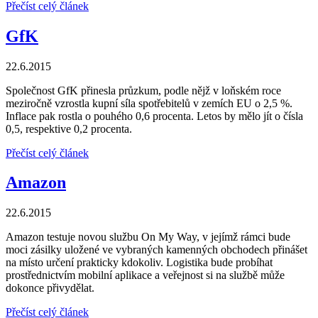
Přečíst celý článek
GfK
22.6.2015
Společnost GfK přinesla průzkum, podle nějž v loňském roce
meziročně vzrostla kupní síla spotřebitelů v zemích EU o 2,5 %.
Inflace pak rostla o pouhého 0,6 procenta. Letos by mělo jít o čísla
0,5, respektive 0,2 procenta.
Přečíst celý článek
Amazon
22.6.2015
Amazon testuje novou službu On My Way, v jejímž rámci bude
moci zásilky uložené ve vybraných kamenných obchodech přinášet
na místo určení prakticky kdokoliv. Logistika bude probíhat
prostřednictvím mobilní aplikace a veřejnost si na službě může
dokonce přivydělat.
Přečíst celý článek