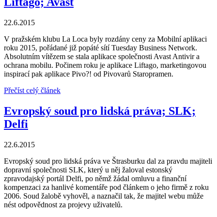
Liftago; Avast
22.6.2015
V pražském klubu La Loca byly rozdány ceny za Mobilní aplikaci
roku 2015, pořádané již popáté sítí Tuesday Business Network.
Absolutním vítězem se stala aplikace společnosti Avast Antivir a
ochrana mobilu. Počinem roku je aplikace Liftago, marketingovou
inspirací pak aplikace Pivo?! od Pivovarů Staropramen.
Přečíst celý článek
Evropský soud pro lidská práva; SLK;
Delfi
22.6.2015
Evropský soud pro lidská práva ve Štrasburku dal za pravdu majiteli
dopravní společnosti SLK, který u něj žaloval estonský
zpravodajský portál Delfi, po němž žádal omluvu a finanční
kompenzaci za hanlivé komentáře pod článkem o jeho firmě z roku
2006. Soud žalobě vyhověl, a naznačil tak, že majitel webu může
nést odpovědnost za projevy uživatelů.