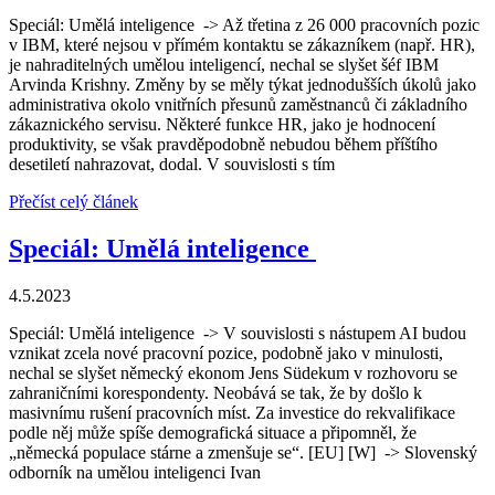
Speciál: Umělá inteligence -> Až třetina z 26 000 pracovních pozic
v IBM, které nejsou v přímém kontaktu se zákazníkem (např. HR),
je nahraditelných umělou inteligencí, nechal se slyšet šéf IBM
Arvinda Krishny. Změny by se měly týkat jednodušších úkolů jako
administrativa okolo vnitřních přesunů zaměstnanců či základního
zákaznického servisu. Některé funkce HR, jako je hodnocení
produktivity, se však pravděpodobně nebudou během příštího
desetiletí nahrazovat, dodal. V souvislosti s tím
Přečíst celý článek
Speciál: Umělá inteligence
4.5.2023
Speciál: Umělá inteligence -> V souvislosti s nástupem AI budou
vznikat zcela nové pracovní pozice, podobně jako v minulosti,
nechal se slyšet německý ekonom Jens Südekum v rozhovoru se
zahraničními korespondenty. Neobává se tak, že by došlo k
masivnímu rušení pracovních míst. Za investice do rekvalifikace
podle něj může spíše demografická situace a připomněl, že
„německá populace stárne a zmenšuje se“. [EU] [W] -> Slovenský
odborník na umělou inteligenci Ivan