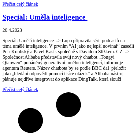
Přečíst celý článek
Speciál: Umělá inteligence
20.4.2023
Speciál: Umělá inteligence -> Lupa připravila sérii podcastů na
téma umělé inteligence. V prvním “AI jako nejlepší novinář” zasedli
Petr Koubský a Pavel Kasík společně s Davidem Slížkem. CZ ->
Společnost Alibaba představila svůj nový chatbot „Tongyi
Qianwen“ poháněný generativní umělou inteligencí, informuje
agentura Reuters. Název chatbota by se podle BBC dal přeložit
jako „hledání odpovědi pomocí tisíce otázek“ a Alibaba nástroj
plánuje nejdříve integrovat do aplikace DingTalk, která slouží
Přečíst celý článek