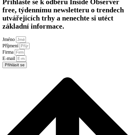
Přihlaste se k odběru Inside Observer
free, týdennímu newsletteru o trendech
utvářejících trhy a nenechte si utéct
základní informace.
Jméno
Příjmení
Firma
E-mail
Přihlásit se