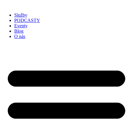
Služby
PODCASTY
Eventy
Blog
O nás