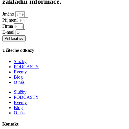
základní informace.
Jméno
Příjmení
Firma
E-mail
Přihlásit se
Užitečné odkazy
Služby
PODCASTY
Eventy
Blog
O nás
Služby
PODCASTY
Eventy
Blog
O nás
Kontakt