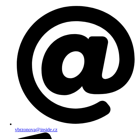
vbrzonova@inside.cz