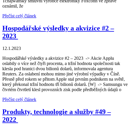
Tchajwanský smluvní výrobce elektroniky Foxconn ve zprávě
oznámil, že
Přečíst celý článek
Hospodářské výsledky a akvizice #2 –
2023
12.1.2023
Hospodářské výsledky a akvizice #2 – 2023 -> Akcie Applu
oslabily o více než čtyři procenta, a tržní hodnota společnosti tak
klesla pod hranici dvou bilionů dolarů, informovala agentura
Reuters. Za oslabení mohou mimo jiné výrobní výpadky v Číně.
Přesně před rokem se přitom Apple stal prvním podnikem na světě,
který překonal tržní hodnotu tří bilionů dolarů. [W] -> Samsungu ve
čtvrtém čtvrtletí klesl provozních zisk podle předběžných údajů o
Přečíst celý článek
Produkty, technologie a služby #49 –
2022