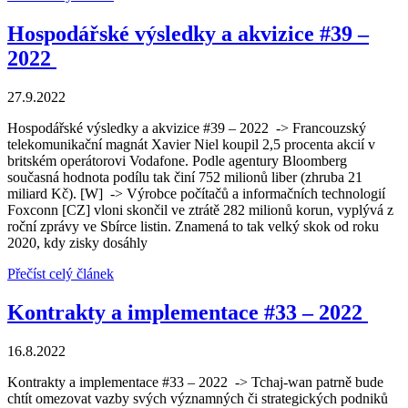
Hospodářské výsledky a akvizice #39 –
2022
27.9.2022
Hospodářské výsledky a akvizice #39 – 2022 -> Francouzský
telekomunikační magnát Xavier Niel koupil 2,5 procenta akcií v
britském operátorovi Vodafone. Podle agentury Bloomberg
současná hodnota podílu tak činí 752 milionů liber (zhruba 21
miliard Kč). [W] -> Výrobce počítačů a informačních technologií
Foxconn [CZ] vloni skončil ve ztrátě 282 milionů korun, vyplývá z
roční zprávy ve Sbírce listin. Znamená to tak velký skok od roku
2020, kdy zisky dosáhly
Přečíst celý článek
Kontrakty a implementace #33 – 2022
16.8.2022
Kontrakty a implementace #33 – 2022 -> Tchaj-wan patrně bude
chtít omezovat vazby svých významných či strategických podniků