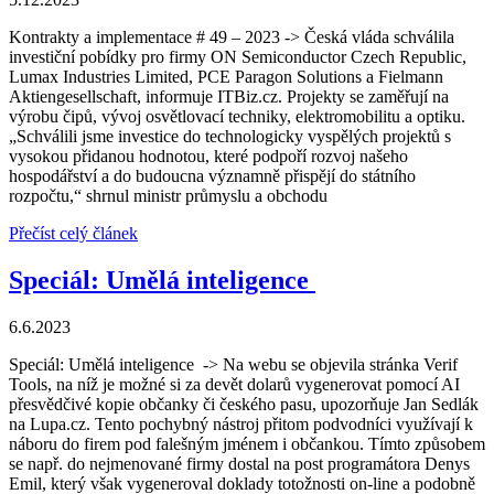
Kontrakty a implementace # 49 – 2023 -> Česká vláda schválila
investiční pobídky pro firmy ON Semiconductor Czech Republic,
Lumax Industries Limited, PCE Paragon Solutions a Fielmann
Aktiengesellschaft, informuje ITBiz.cz. Projekty se zaměřují na
výrobu čipů, vývoj osvětlovací techniky, elektromobilitu a optiku.
„Schválili jsme investice do technologicky vyspělých projektů s
vysokou přidanou hodnotou, které podpoří rozvoj našeho
hospodářství a do budoucna významně přispějí do státního
rozpočtu,“ shrnul ministr průmyslu a obchodu
Přečíst celý článek
Speciál: Umělá inteligence
6.6.2023
Speciál: Umělá inteligence -> Na webu se objevila stránka Verif
Tools, na níž je možné si za devět dolarů vygenerovat pomocí AI
přesvědčivé kopie občanky či českého pasu, upozorňuje Jan Sedlák
na Lupa.cz. Tento pochybný nástroj přitom podvodníci využívají k
náboru do firem pod falešným jménem i občankou. Tímto způsobem
se např. do nejmenované firmy dostal na post programátora Denys
Emil, který však vygeneroval doklady totožnosti on-line a podobně