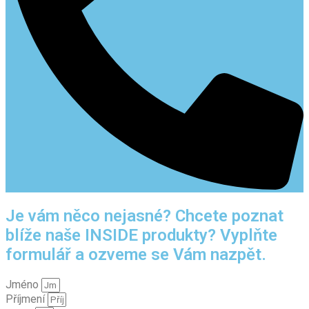
Je vám něco nejasné? Chcete poznat
blíže naše INSIDE produkty? Vyplňte
formulář a ozveme se Vám nazpět.
Jméno
Příjmení