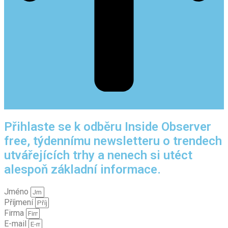
Přihlaste se k odběru Inside Observer
free, týdennímu newsletteru o trendech
utvářejících trhy a nenech si utéct
alespoň základní informace.
Jméno
Příjmení
Firma
E-mail