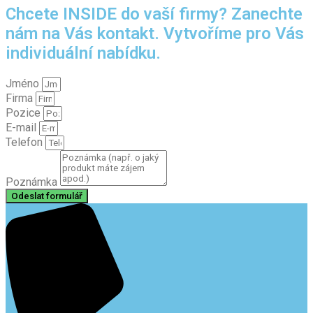
Chcete INSIDE do vaší firmy? Zanechte
nám na Vás kontakt. Vytvoříme pro Vás
individuální nabídku.
Jméno
Firma
Pozice
E-mail
Telefon
Poznámka
Odeslat formulář