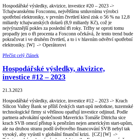
Hospodářské výsledky, akvizice, investice #20 – 2023 ->
Tchajwanskému Foxconnu, největšímu smluvnímu výrobci
spotřební elektroniky, v prvním čtvrtletí klesl zisk o 56 % na 12,8
miliardy tchajwanských dolarů (8,9 miliardy Kč), což je
nejvýraznější pokles za poslední tři roky. Tržby se oproti tomu
propadly jen o tři procenta a Foxconn očekává, že tento trend bude
pokračovat i ve druhém čtvrtletí, a to i v hlavním odvětví spotřební
elektroniky. [W] -> Operátorovi
Přečíst celý článek
Hospodářské výsledky, akvizice,
investice
#12 – 2023
21.3.2023
Hospodářské výsledky, akvizice, investice #12 – 2023 -> Krach
Silicon Valley Bank se příliš českých start-upů nedotkne, tuzemské
technologické firmy si většinou opatřují investice odjinud. Podle
partnera advokátní společnosti Mavericks Tomáše Ditricha sice
krach SVB omezí přístup k penězům nejen americkým start-upům,
ale na druhou stranu podíl úvěrového financování SVB nebyl tak
vysoký, aby vyústil v globální finanční krizi. [CZ] [W] ->