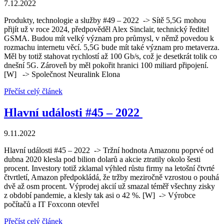
7.12.2022
Produkty, technologie a služby #49 – 2022 -> Sítě 5,5G mohou
přijít už v roce 2024, předpověděl Alex Sinclair, technický ředitel
GSMA. Budou mít velký význam pro průmysl, v němž povedou k
rozmachu internetu věcí. 5,5G bude mít také význam pro metaverza.
Měl by totiž stahovat rychlostí až 100 Gb/s, což je desetkrát tolik co
dnešní 5G. Zároveň by měl pokořit hranici 100 miliard připojení.
[W] -> Společnost Neuralink Elona
Přečíst celý článek
Hlavní události #45 – 2022
9.11.2022
Hlavní události #45 – 2022 -> Tržní hodnota Amazonu poprvé od
dubna 2020 klesla pod bilion dolarů a akcie ztratily okolo šesti
procent. Investory totiž zklamal výhled růstu firmy na letošní čtvrté
čtvrtletí, Amazon předpokládá, že tržby meziročně vzrostou o pouhá
dvě až osm procent. Výprodej akcií už smazal téměř všechny zisky
z období pandemie, a klesly tak asi o 42 %. [W] -> Výrobce
počítačů a IT Foxconn otevřel
Přečíst celý článek