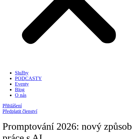
Služby
PODCASTY
Eventy
Blog
O nás
Přihlášení
Předplatit členství
Promptování 2026: nový způsob
práce s AI