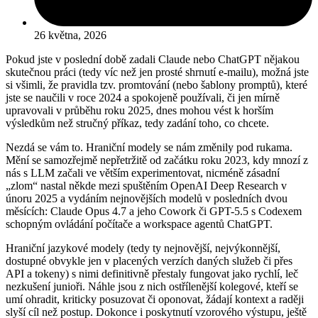
26 května, 2026
Pokud jste v poslední době zadali Claude nebo ChatGPT nějakou
skutečnou práci (tedy víc než jen prosté shrnutí e-mailu), možná jste
si všimli, že pravidla tzv. promtování (nebo šablony promptů), které
jste se naučili v roce 2024 a spokojeně používali, či jen mírně
upravovali v průběhu roku 2025, dnes mohou vést k horším
výsledkům než stručný příkaz, tedy zadání toho, co chcete.
Nezdá se vám to. Hraniční modely se nám změnily pod rukama.
Mění se samozřejmě nepřetržitě od začátku roku 2023, kdy mnozí z
nás s LLM začali ve větším experimentovat, nicméně zásadní
„zlom“ nastal někde mezi spuštěním OpenAI Deep Research v
únoru 2025 a vydáním nejnovějších modelů v posledních dvou
měsících: Claude Opus 4.7 a jeho Cowork či GPT-5.5 s Codexem
schopným ovládání počítače a workspace agentů ChatGPT.
Hraniční jazykové modely (tedy ty nejnovější, nejvýkonnější,
dostupné obvykle jen v placených verzích daných služeb či přes
API a tokeny) s nimi definitivně přestaly fungovat jako rychlí, leč
nezkušení junioři. Náhle jsou z nich ostřílenější kolegové, kteří se
umí ohradit, kriticky posuzovat či oponovat, žádají kontext a raději
slyší cíl než postup. Dokonce i poskytnutí vzorového výstupu, ještě