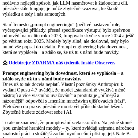
nedávno nejlepší způsob, jak LLM nasměrovat k žádoucímu cíli,
přestože stále funguje, je může zbytečně svazovat, ke škodě
výsledku a tedy i nás samotných.
Staré řemeslo „prompt engineeringu“ (pečlivé nastavení role,
vyčerpávající příklady, přesná specifikace výstupu) bylo správnou
odpovědí na realitu roku 2023, fungovalo skvěle v roce 2024 a ještě
po většinu roku 2025. Modely byly silné, ale doslovné, tedy bylo
nutné vše popsat do detailu. Prompt engineering byla dovednost,
která se vyplácela – a zdálo se, že už tu s námi bude navždy.
📩
Odebírejte ZDARMA náš týdeník Inside Observer.
Prompt engineering byla dovednost, která se vyplácela – a
zdálo se, že už tu s námi bude navždy.
Dnes už to tak docela neplatí. Vlastní poznámky Anthropicu k
vydání Opusu 4.7 uvádějí, že model „standardně využívá méně
nástrojů a více vlastního uvažování“ a produkuje „přímější a
názornější“ odpovědi s „menším množstvím ujišťovacích frází“.
Přeloženo do praxe: přestaňte mu stavět příliš důkladné lešení.
Zbytečně budete zdržovat sebe i AI.
To ale neznamená, že promptování zcela skončilo. Na jedné straně
jsou zmíněné hraniční modely – ty, které zvládají zejména náročnou
znalostní práci a složitější zadání nyní oceňují přístup, jejž Nate B.