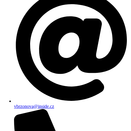
vbrzonova@inside.cz