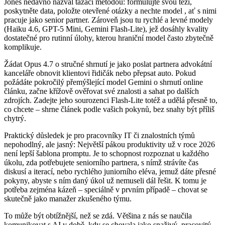
Jones nedávno nazval tázací metodou: formulujte svou tezi,
poskytněte data, položte otevřené otázky a nechte model , ať s nimi
pracuje jako senior partner. Zároveň jsou tu rychlé a levné modely
(Haiku 4.6, GPT-5 Mini, Gemini Flash-Lite), jež dosáhly kvality
dostatečné pro rutinní úlohy, kterou hraniční model často zbytečně
komplikuje.
Žádat Opus 4.7 o stručné shrnutí je jako poslat partnera advokátní
kanceláře obnovit klientovi řidičák nebo přepsat auto. Pokud
požádáte pokročilý přemýšlející model Gemini o shrnutí online
článku, začne křížově ověřovat své znalosti a sahat po dalších
zdrojích. Zadejte jeho sourozenci Flash-Lite totéž a udělá přesně to,
co chcete – shrne článek podle vašich pokynů, bez snahy být příliš
chytrý.
Praktický důsledek je pro pracovníky IT či znalostních týmů
nepohodlný, ale jasný: Největší pákou produktivity už v roce 2026
není lepší šablona promptu. Je to schopnost rozpoznat u každého
úkolu, zda potřebujete seniorního partnera, s nímž strávíte čas
diskusí a iterací, nebo rychlého juniorního eléva, jemuž dáte přesné
pokyny, abyste s ním daný úkol už nemuseli dál řešit. K tomu je
potřeba zejména kázeň – speciálně v prvním případě – chovat se
skutečně jako manažer zkušeného týmu.
To může být obtížnější, než se zdá. Většina z nás se naučila
komunikovat s AI v době, kdy se chovala jako snaživý, pracovitý,