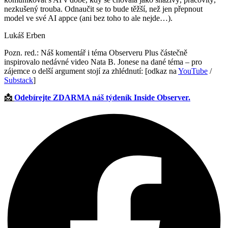
nezkušený trouba. Odnaučit se to bude těžší, než jen přepnout
model ve své AI appce (ani bez toho to ale nejde…).
Lukáš Erben
Pozn. red.: Náš komentář i téma Observeru Plus částečně
inspirovalo nedávné video Nata B. Jonese na dané téma – pro
zájemce o delší argument stojí za zhlédnutí: [odkaz na
YouTube
/
Substack
]
📩
Odebírejte ZDARMA náš týdeník Inside Observer.