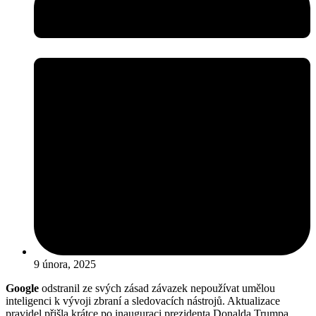
9 února, 2025
Google
odstranil ze svých zásad závazek nepoužívat umělou
inteligenci k vývoji zbraní a sledovacích nástrojů. Aktualizace
pravidel přišla krátce po inauguraci prezidenta Donalda Trumpa,