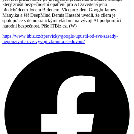
který zrušil bezpečnostní opatření pro AI zavedená jeho
předchůdcem Joeem Bidenem. Viceprezident Googlu James
Manyika a šéf DeepMind Demis Hassabi uvedli, že cílem je
spolupráce s demokratickými vládami na vývoji AI podporující
národní bezpečnost. Píše ITBiz.cz. (W)
https://www.itbiz.cz/zpravicky/google-upustil-od-sve-zasady-
nepouzivat-ai-ve-vyvoji-zbrani-a-sledovani/