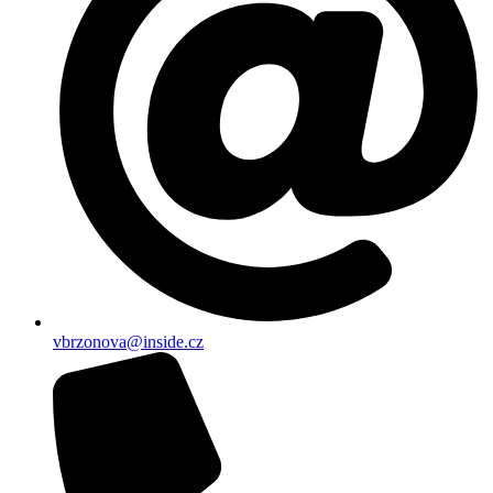
vbrzonova@inside.cz