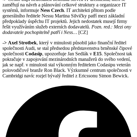
zaměřují na návrh a plánování celkové struktury a organizace IT
systémů, informuje
Ness Czech
. IT architekti přitom podle
generálního ředitele Nessu Martina Silvičky patří mezi základní
předpoklady úspěchu IT projektů. Jejich nedostatek musejí firmy
řešit využíváním služeb externích dodavatelů.
Pozn. red.: Mezi ony
dodavatele pochopitelně patří i Ness…
[CZ]
->
Axel Strotbek
, který v minulosti působil jako finanční ředitel
společnosti Audi, se stal předsedou představenstva brněnské čipové
společnosti
Codasip
, upozorňuje Jan Sedlák v
E15
. Společnost tak
pokračuje v zapojování mezinárodních manažerů do svého vedení,
jak se např. v minulosti stal výkonným ředitelem Codasipu veterán
polovodičové branže Ron Black. Výzkumné centrum společnosti v
Cambridgi navíc rozjel bývalý ředitel z Ericssonu Simon Bewick.