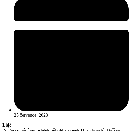
25 července, 2023
Lidé
->
Česko trápí nedostatek několika stovek IT architektů, kteří se