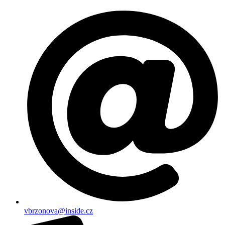
vbrzonova@inside.cz