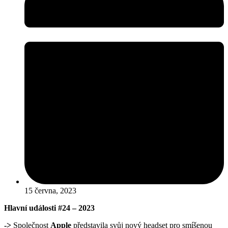
15 června, 2023
Hlavní události
#24 – 2023
->
Společnost
Apple
představila svůj nový headset pro smíšenou