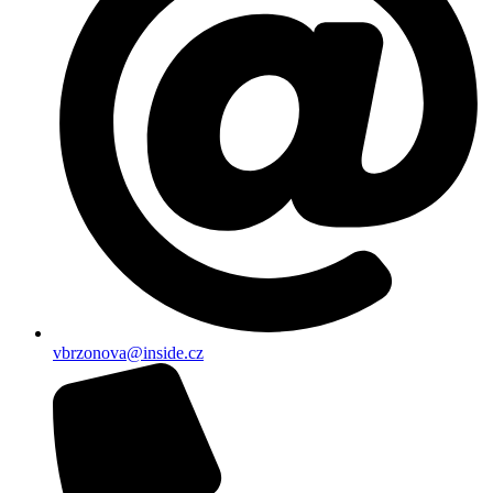
vbrzonova@inside.cz