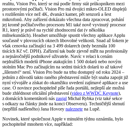
realitu, Vision Pro, který se má podle firmy stát průkopníkem mezi
prostorovými počítači. Vision Pro má dvojici mikro-OLED displejů
s rozlišením více než 4K, dvanáct kamer, pět senzorů a šest
mikrofonů. Aby zařízení dokázalo všechna data zpracovat, pohání
jej kromě počítačového procesoru M1 také nově vyvinutý procesor
R1, který je právě na rychlé zhodnocení dat (v několika
milisekundách). Headset umožňuje spustit všechny aplikace Applu
současně v plovoucích oknech libovolné velikosti. Snad až šokem je
však cenovka začínající na 3 499 dolarech (tedy bezmála 100
tisících Kč vč. DPH). Zařízení tak bude zjevně mířit na profesionály
a nejnáročnější podnikové uživatele. Navíc v relaci k cenám
nejdražších modelů iPhone atakujícím 1 500 dolarů nebo novým
stolním Mac Pro začínajícím na sedmi tisících dolarů to až takové
„šílenství“ není. Vision Pro bude na trhu dostupný od roku 2024 –
jedním z důvodů takto raného představení může být snaha zapojit již
nyní vývojáře a získat do okamžiku uvedení zajímavé aplikace a use
case. O novince pochopitelně píše řada portálů, nejlepší ale možná
bude zhlédnout oficiální představení (
video z WWDC Keynote
),
z domácích komentátorů nás
zaujal
Michal Rybka (viz také sekce
s odkazy na články jinde na konci Observeru). Techničtější shrnutí
(nepříliš nadšeného) Jana Hovory
naleznete
na Lupě.
Novinek, které společnost Apple v minulém týdnu oznámila, bylo
pochopitelně mnohem více, například: