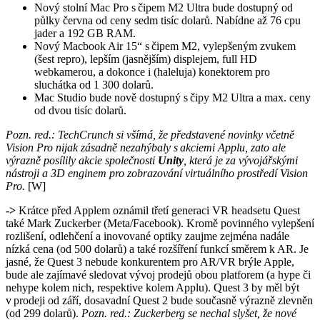
Nový stolní Mac Pro s čipem M2 Ultra bude dostupný od
půlky června od ceny sedm tisíc dolarů. Nabídne až 76 cpu
jader a 192 GB RAM.
Nový Macbook Air 15“ s čipem M2, vylepšeným zvukem
(šest repro), lepším (jasnějším) displejem, full HD
webkamerou, a dokonce i (haleluja) konektorem pro
sluchátka od 1 300 dolarů.
Mac Studio bude nově dostupný s čipy M2 Ultra a max. ceny
od dvou tisíc dolarů.
Pozn. red.: TechCrunch si všímá, že představené novinky včetně
Vision Pro nijak zásadně nezahýbaly s akciemi Applu, zato ale
výrazně posílily akcie společnosti
Unity
, která je za vývojářskými
nástroji a 3D enginem pro zobrazování virtuálního prostředí Vision
Pro.
[W]
->
Krátce před Applem oznámil třetí generaci VR headsetu Quest
také Mark Zuckerber (Meta/Facebook). Kromě povinného vylepšení
rozlišení, odlehčení a inovované optiky zaujme zejména nadále
nízká cena (od 500 dolarů) a také rozšíření funkcí směrem k AR. Je
jasné, že Quest 3 nebude konkurentem pro AR/VR brýle Apple,
bude ale zajímavé sledovat vývoj prodejů obou platforem (a hype či
nehype kolem nich, respektive kolem Applu). Quest 3 by měl být
v prodeji od září, dosavadní Quest 2 bude současně výrazně zlevněn
(od 299 dolarů).
Pozn. red.: Zuckerberg se nechal slyšet, že nové