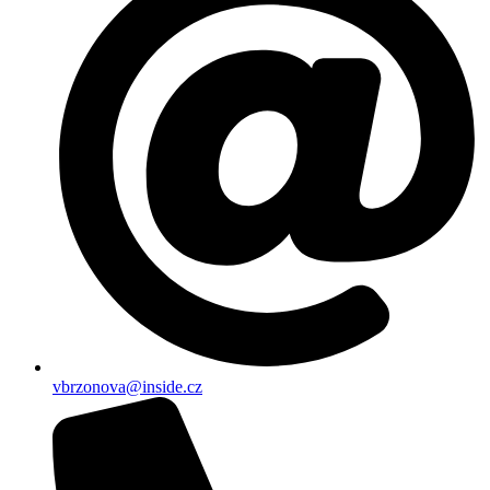
vbrzonova@inside.cz