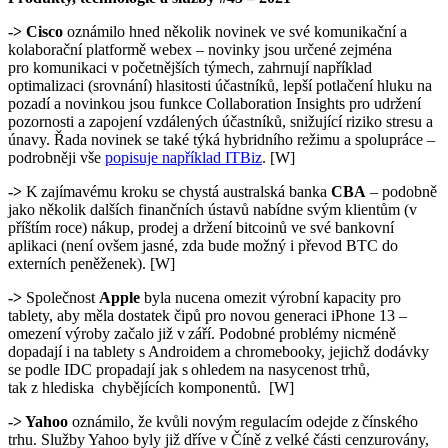
-> Cisco
oznámilo hned několik novinek ve své komunikační a
kolaborační platformě webex – novinky jsou určené zejména
pro komunikaci v početnějších týmech, zahrnují například
optimalizaci (srovnání) hlasitosti účastníků, lepší potlačení hluku na
pozadí a novinkou jsou funkce Collaboration Insights pro udržení
pozornosti a zapojení vzdálených účastníků, snižující riziko stresu a
únavy. Řada novinek se také týká hybridního režimu a spolupráce –
podrobněji vše
popisuje například ITB
iz
. [W]
->
K zajímavému kroku se chystá australská banka
CBA
– podobně
jako několik dalších finančních ústavů nabídne svým klientům (v
příštím roce) nákup, prodej a držení bitcoinů ve své bankovní
aplikaci (není ovšem jasné, zda bude možný i převod BTC do
externích peněženek). [W]
->
Společnost
Apple
byla nucena omezit výrobní kapacity pro
tablety, aby měla dostatek čipů pro novou generaci iPhone 13 –
omezení výroby začalo již v září. Podobné problémy nicméně
dopadají i na tablety s Androidem a chromebooky, jejichž dodávky
se podle IDC propadají jak s ohledem na nasycenost trhů,
tak z hlediska chybějících komponentů. [W]
-> Yahoo
oznámilo, že kvůli novým regulacím odejde z čínského
trhu. Služby Yahoo byly již dříve v Číně z velké části cenzurovány,