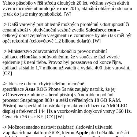
Yahoo působilo v říši středu dlouhých 20 let, většinu svých aktivit
v zemi nicméně utlumilo již v roce 2015, aktuální ohlášení odchodu
je tak do jisté míry symbolické. [W]
->
Další varovný prst ohledně možných problémů s dostupností či
cenami zboží v předvánoční sezóně zvedla
Salesforce.com
–
celkový obrat zejména v segmentu e-commerce by ale i tak měl být
opět rekordní (celosvětově 1,2 bilionu dolarů). [W]
->
Ministerstvo zdravotnictví ukončilo provoz mobilní
aplikace
eRouška
s odůvodněním, že v současné fázi vývoje
epidemie již není třeba. Provoz byl pozastaven od konce října,
aplikaci si stáhlo 1,7 milionu uživatelů a vydala 400 tisíc varování.
[CZ]
->
Jde sice o herní chytrý telefon, nicméně
specifikace
Asus
ROG Phone 5s nás zaujaly natolik, že jej
v Observeru zmíníme – herní přístroj s Androidem pohání
procesor Snapdragon 888+ a stěží uvěřitelných 18 GB RAM.
Přístroj má speciální konstrukci pro aktivní chlazení a AMOLED
displej s frekvencí 144 Hz a vzorkováním dotykové vrstvy 360 Hz.
Cena činí 26 tisíc Kč. [CZ] [W]
->
Možnost snadno nastavit (zakázat) sledování uživatelů
v aplikacích na platformě iOS, kterou
Apple
před několika měsíci