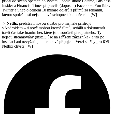
přidal do svého operačního systému, podle studie Lotame, Business
Insider a Financial Times připravila (doposud) Facebook, YouTube,
Twitter a Snap o celkem 10 miliard dolarů z příjmů za reklamu,
kterou společnosti nejsou nově schopné tak dobře cílit. [W]
-> Netflix
představil novou službu pro majitele přístrojů
s Androidem – ti nově mohou kromě filmů, seriálů a dokumentů
trávit čas také hraním her, které jsou součástí předplatného. Ty
nejsou streamovány (instalují se na zařízení zákazníka), a tak po
instalaci ani nevyžadují internetové připojení. Verzi služby pro iOS
Netflix chystá. [W]