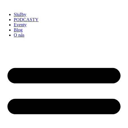
Služby
PODCASTY
Eventy
Blog
O nás