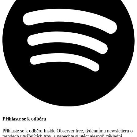
Přihlaste se k odběru
Přihlaste se k odběru Inside Observer free, týdennímu newsletteru o
trendech utvářejících trhy, a nenechte si utéct alespoň základní