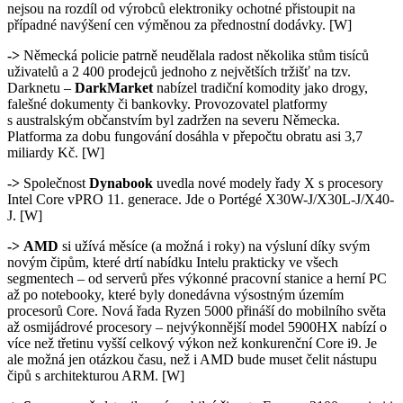
nejsou na rozdíl od výrobců elektroniky ochotné přistoupit na
případné navýšení cen výměnou za přednostní dodávky. [W]
->
Německá policie patrně neudělala radost několika stům tisíců
uživatelů a 2 400 prodejců jednoho z největších tržišť na tzv.
Darknetu –
DarkMarket
nabízel tradiční komodity jako drogy,
falešné dokumenty či bankovky. Provozovatel platformy
s australským občanstvím byl zadržen na severu Německa.
Platforma za dobu fungování dosáhla v přepočtu obratu asi 3,7
miliardy Kč. [W]
->
Společnost
Dynabook
uvedla nové modely řady X s procesory
Intel Core vPRO 11. generace. Jde o Portégé X30W-J/X30L-J/X40-
J. [W]
->
AMD
si užívá měsíce (a možná i roky) na výsluní díky svým
novým čipům, které drtí nabídku Intelu prakticky ve všech
segmentech – od serverů přes výkonné pracovní stanice a herní PC
až po notebooky, které byly donedávna výsostným územím
procesorů Core. Nová řada Ryzen 5000 přináší do mobilního světa
až osmijádrové procesory – nejvýkonnější model 5900HX nabízí o
více než třetinu vyšší celkový výkon než konkurenční Core i9. Je
ale možná jen otázkou času, než i AMD bude muset čelit nástupu
čipů s architekturou ARM. [W]