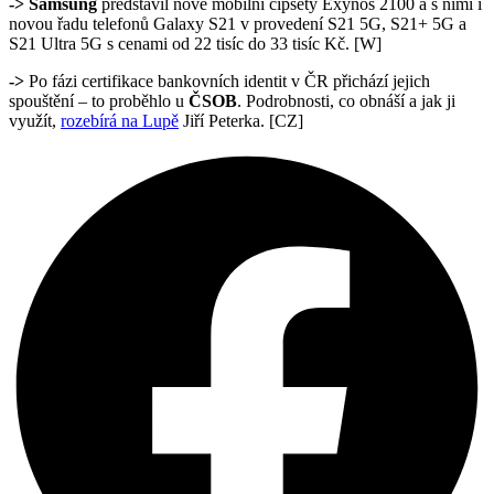
->
Samsung
představil nové mobilní čipsety Exynos 2100 a s nimi i
novou řadu telefonů Galaxy S21 v provedení S21 5G, S21+ 5G a
S21 Ultra 5G s cenami od 22 tisíc do 33 tisíc Kč. [W]
->
Po fázi certifikace bankovních identit v ČR přichází jejich
spouštění – to proběhlo u
ČSOB
. Podrobnosti, co obnáší a jak ji
využít,
rozebírá na Lupě
Jiří Peterka. [CZ]