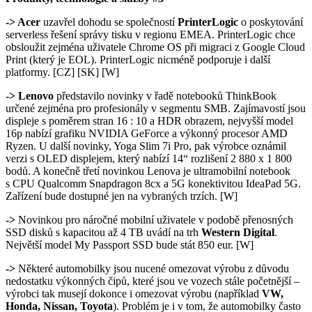
-> Acer
uzavřel dohodu se společností
PrinterLogic
o poskytování
serverless řešení správy tisku v regionu EMEA. PrinterLogic chce
obsloužit zejména uživatele Chrome OS při migraci z Google Cloud
Print (který je EOL). PrinterLogic nicméně podporuje i další
platformy. [CZ] [SK] [W]
->
Lenovo
představilo novinky v řadě notebooků ThinkBook
určené zejména pro profesionály v segmentu SMB. Zajímavostí jsou
displeje s poměrem stran 16 : 10 a HDR obrazem, nejvyšší model
16p nabízí grafiku NVIDIA GeForce a výkonný procesor AMD
Ryzen. U další novinky, Yoga Slim 7i Pro, pak výrobce oznámil
verzi s OLED displejem, který nabízí 14“ rozlišení 2 880 x 1 800
bodů. A konečně třetí novinkou Lenova je ultramobilní notebook
s CPU Qualcomm Snapdragon 8cx a 5G konektivitou IdeaPad 5G.
Zařízení bude dostupné jen na vybraných trzích. [W]
->
Novinkou pro náročné mobilní uživatele v podobě přenosných
SSD disků s kapacitou až 4 TB uvádí na trh
Western Digital
.
Největší model My Passport SSD bude stát 850 eur. [W]
->
Některé automobilky jsou nucené omezovat výrobu z důvodu
nedostatku výkonných čipů, které jsou ve vozech stále početnější –
výrobci tak musejí dokonce i omezovat výrobu (například
VW,
Honda, Nissan, Toyota
). Problém je i v tom, že automobilky často