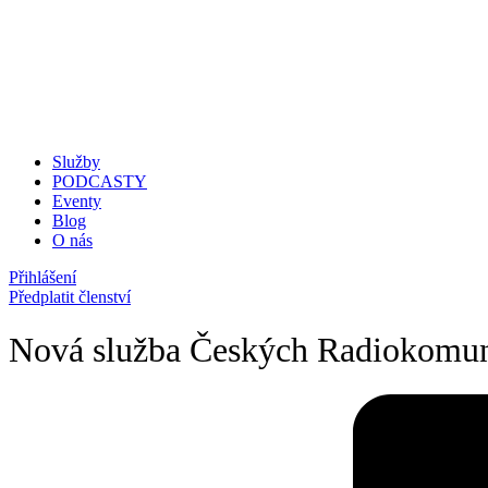
Služby
PODCASTY
Eventy
Blog
O nás
Přihlášení
Předplatit členství
Nová služba Českých Radiokomun