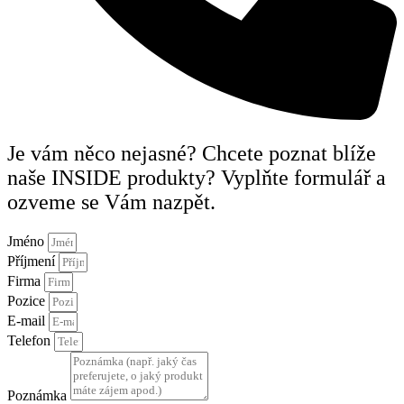
Je vám něco nejasné? Chcete poznat blíže
naše INSIDE produkty? Vyplňte formulář a
ozveme se Vám nazpět.
Jméno
Příjmení
Firma
Pozice
E-mail
Telefon
Poznámka