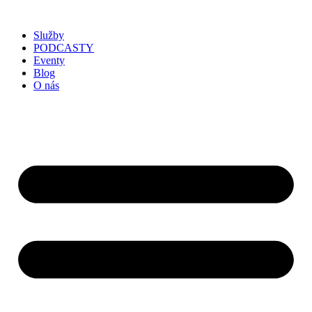
Služby
PODCASTY
Eventy
Blog
O nás