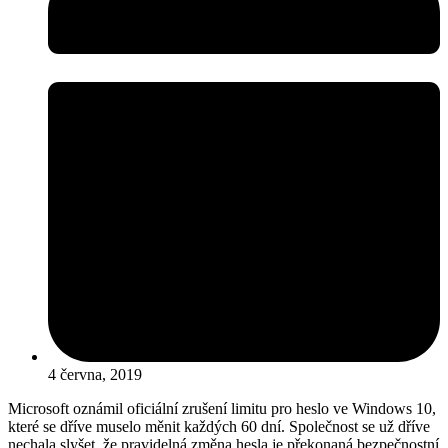
4 června, 2019
Microsoft oznámil oficiální zrušení limitu pro heslo ve Windows 10,
které se dříve muselo měnit každých 60 dní. Společnost se už dříve
nechala slyšet, že pravidelná změna hesla je překonaná bezpečnostní