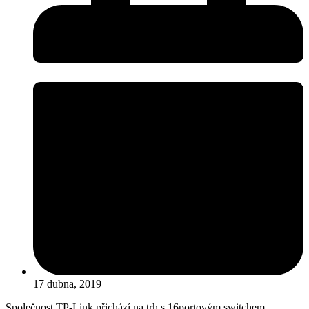
17 dubna, 2019
Společnost TP-Link přichází na trh s 16portovým switchem