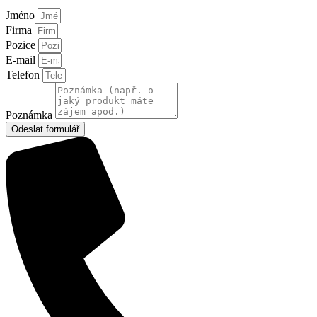
Jméno
Firma
Pozice
E-mail
Telefon
Poznámka
Odeslat formulář