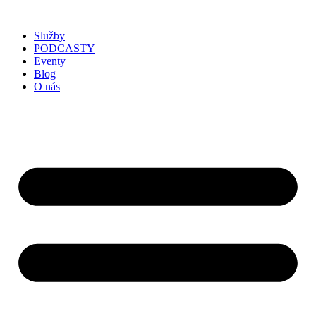
Služby
PODCASTY
Eventy
Blog
O nás