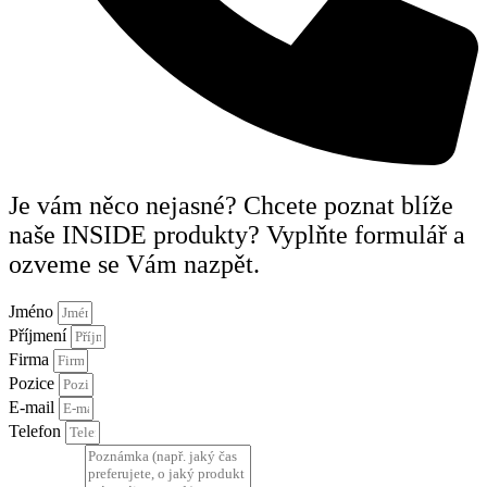
Je vám něco nejasné? Chcete poznat blíže
naše INSIDE produkty? Vyplňte formulář a
ozveme se Vám nazpět.
Jméno
Příjmení
Firma
Pozice
E-mail
Telefon