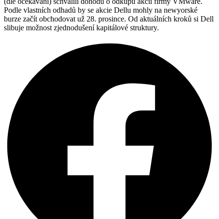
(dle očekávání) schválili dohodu o odkupu akcií firmy VMware.
Podle vlastních odhadů by se akcie Dellu mohly na newyorské
burze začít obchodovat už 28. prosince. Od aktuálních kroků si Dell
slibuje možnost zjednodušení kapitálové struktury.