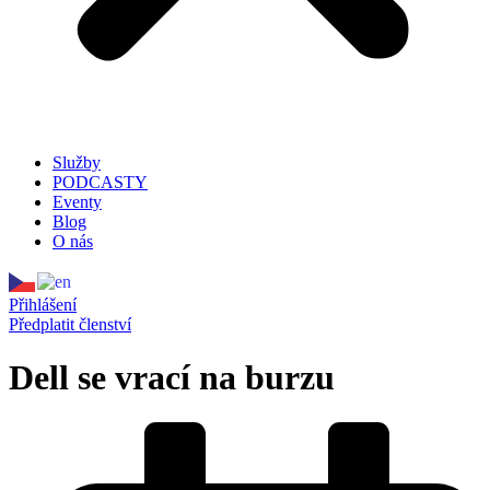
Služby
PODCASTY
Eventy
Blog
O nás
Přihlášení
Předplatit členství
Dell se vrací na burzu