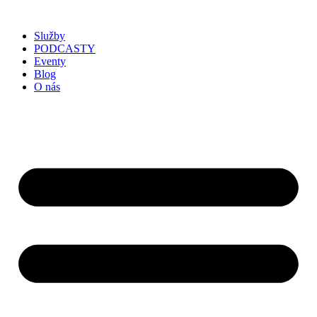
Služby
PODCASTY
Eventy
Blog
O nás