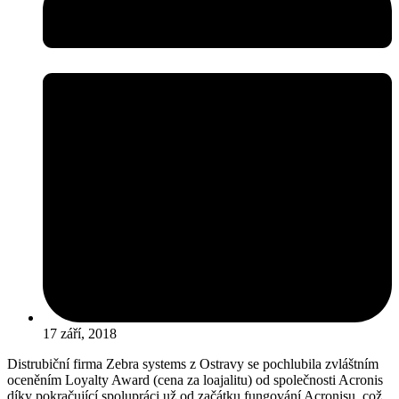
17 září, 2018
Distrubiční firma Zebra systems z Ostravy se pochlubila zvláštním
oceněním Loyalty Award (cena za loajalitu) od společnosti Acronis
díky pokračující spolupráci už od začátku fungování Acronisu, což