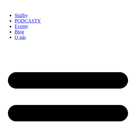
Služby
PODCASTY
Eventy
Blog
O nás