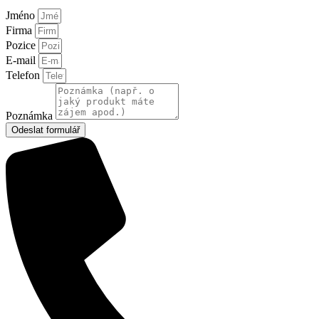
Jméno
Firma
Pozice
E-mail
Telefon
Poznámka
Odeslat formulář