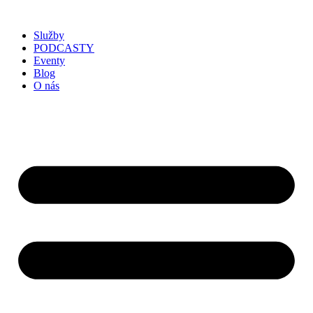
Služby
PODCASTY
Eventy
Blog
O nás