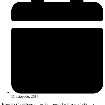
11 listopadu, 2017
Experti z Cornellovy univerzity v americké Ithace prý přišli na