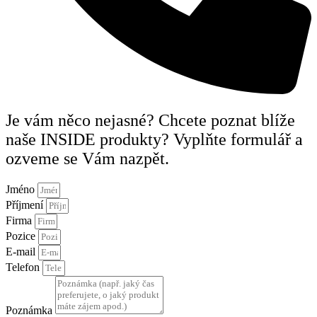
Je vám něco nejasné? Chcete poznat blíže
naše INSIDE produkty? Vyplňte formulář a
ozveme se Vám nazpět.
Jméno
Příjmení
Firma
Pozice
E-mail
Telefon
Poznámka