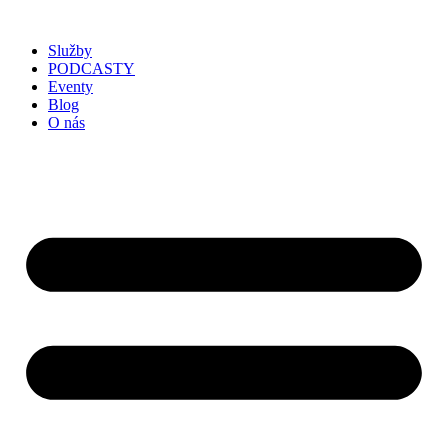
Služby
PODCASTY
Eventy
Blog
O nás