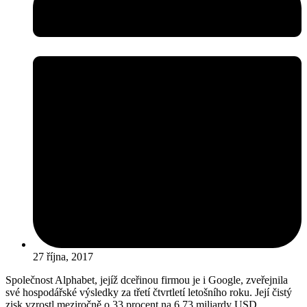
27 října, 2017
Společnost Alphabet, jejíž dceřinou firmou je i Google, zveřejnila
své hospodářské výsledky za třetí čtvrtletí letošního roku. Její čistý
zisk vzrostl meziročně o 33 procent na 6,73 miliardy USD,