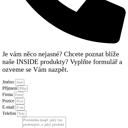
Je vám něco nejasné? Chcete poznat blíže
naše INSIDE produkty? Vyplňte formulář a
ozveme se Vám nazpět.
Jméno
Příjmení
Firma
Pozice
E-mail
Telefon