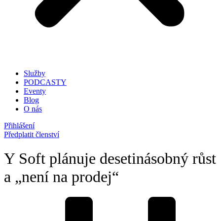
Služby
PODCASTY
Eventy
Blog
O nás
Přihlášení
Předplatit členství
Y Soft plánuje desetinásobný růst
a „není na prodej“