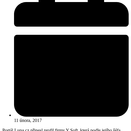
11 února, 2017
Portál Lupa.cz přinesl profil firmy Y Soft, která podle jejího šéfa