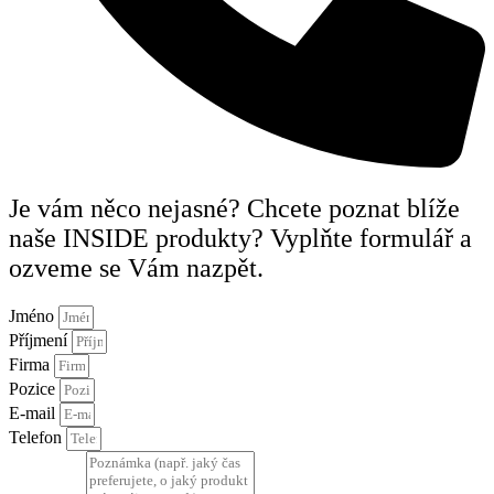
Je vám něco nejasné? Chcete poznat blíže
naše INSIDE produkty? Vyplňte formulář a
ozveme se Vám nazpět.
Jméno
Příjmení
Firma
Pozice
E-mail
Telefon