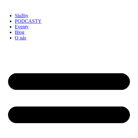
Služby
PODCASTY
Eventy
Blog
O nás