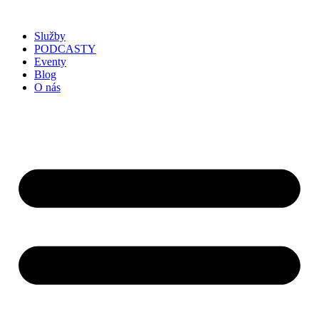
Služby
PODCASTY
Eventy
Blog
O nás