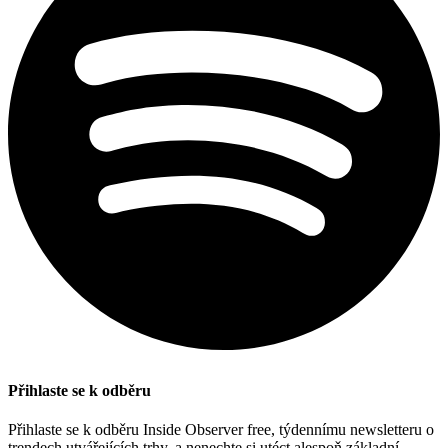
Přihlaste se k odběru
Přihlaste se k odběru Inside Observer free, týdennímu newsletteru o
trendech utvářejících trhy, a nenechte si utéct alespoň základní