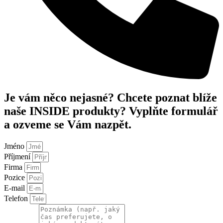
Je vám něco nejasné? Chcete poznat blíže
naše INSIDE produkty? Vyplňte formulář
a ozveme se Vám nazpět.
Jméno
Příjmení
Firma
Pozice
E-mail
Telefon