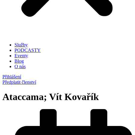
Služby
PODCASTY
Eventy
Blog
O nás
Přihlášení
Předplatit členství
Ataccama; Vít Kovařík