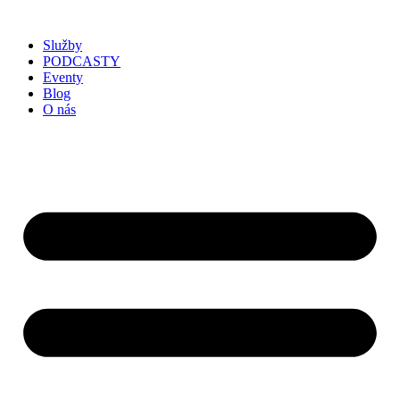
Služby
PODCASTY
Eventy
Blog
O nás