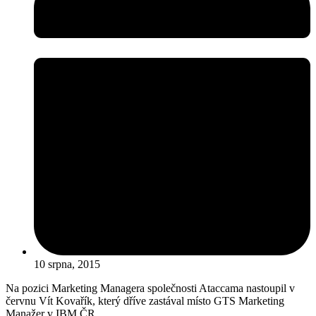
10 srpna, 2015
Na pozici Marketing Managera společnosti Ataccama nastoupil v
červnu Vít Kovařík, který dříve zastával místo GTS Marketing
Manažer v IBM ČR.