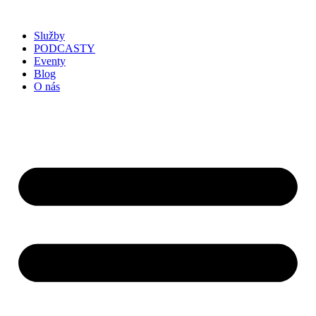
Služby
PODCASTY
Eventy
Blog
O nás