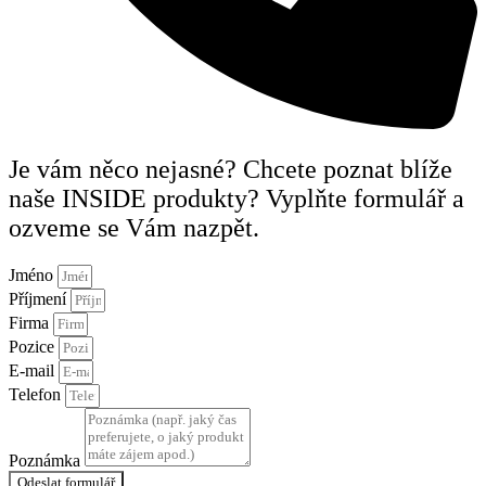
Je vám něco nejasné? Chcete poznat blíže
naše INSIDE produkty? Vyplňte formulář a
ozveme se Vám nazpět.
Jméno
Příjmení
Firma
Pozice
E-mail
Telefon
Poznámka
Odeslat formulář