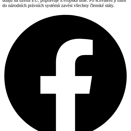
údajů na území EU, připravuje Evropská unie. Po schválení ji musí
do národních právních systémů zavést všechny členské státy.