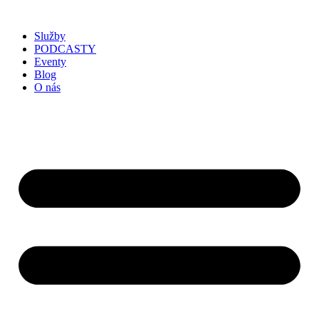
Služby
PODCASTY
Eventy
Blog
O nás