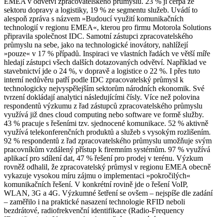
EMEA v odvětví zpracovatelského průmyslu. 23 % ji čerpá ze
sektoru dopravy a logistiky, 19 % ze segmentu služeb. Uvádí to
alespoň zpráva s názvem »Budoucí využití komunikačních
technologií v regionu EMEA«, kterou pro firmu Motorola Solutions
připravila společnost IDC. Samotní zástupci zpracovatelského
průmyslu na sebe, jako na technologické inovátory, nahlížejí
»pouze« v 17 % případů. Inspiraci ve vlastních řadách ve větší míře
hledají zástupci všech dalších dotazovaných odvětví. Například ve
stavebnictví jde o 24 %, v dopravě a logistice o 22 %. I přes tuto
interní nedůvěru patří podle IDC zpracovatelský průmysl k
technologicky nejvyspělejším sektorům národních ekonomik. Své
tvrzení dokládají analytici následujícími čísly. Více než polovina
respondentů výzkumu z řad zástupců zpracovatelského průmyslu
využívá již dnes cloud computing nebo software ve formě služby.
43 % pracuje s řešeními tzv. sjednocené komunikace. 52 % aktivně
využívá telekonferenčních produktů a služeb s vysokým rozlišením.
92 % respondentů z řad zpracovatelského průmyslu umožňuje svým
pracovníkům vzdálený přístup k firemním systémům. 97 % využívá
aplikací pro sdílení dat, 47 % řešení pro prodej v terénu. Výzkum
rovněž odhalil, že zpracovatelský průmysl v regionu EMEA obecně
vykazuje vysokou míru zájmu o implementaci »pokročilých«
komunikačních řešení. V konkrétní rovině jde o řešení VoIP,
WLAN, 3G a 4G. Výzkumné šetření se ovšem – nejspíše dle zadání
– zaměřilo i na praktické nasazení technologie RFID neboli
bezdrátové, radiofrekvenční identifikace (Radio-Frequency