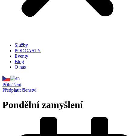
Služby
PODCASTY
Eventy
Blog
O nás
Přihlášení
Předplatit členství
Pondělní zamyšlení