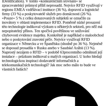
IDentification). V tomto »konkurenčním srovnání« se
zpracovatelský průmysl příliš neprosadil. Nejvíce RFID využívají v
regionu EMEA vzdělávací instituce (36 %), dopravní a logistické
firmy (33 %) a poskytovatelé služeb pro domácnosti (26 %).
»Pouze« 5 % z celku dotazovaných subjektů se označilo za
inovátory v oblasti implementace RFID. Poměrně nízké prosazení
této technologie indikoval výzkum u některých sektorů, pro něž má
nepopiratelný přínos. Ten spočívá povětšinou ve snižování
chybovosti evidence majetku. Konkrétně je například o maloobchod
nebo o poskytování zravotní péče. Nejvíce využívají RFID
organizace v Německu a ve Španělsku (shodně po 36 %). Nejméně
se doposud prosadila v Rusku anebo v Saudské Arábii (13 %).
Naprostý nezájem o RFID – v podobě 63procentního odmítnutí její
instalace – průzkum indikoval u malých organizací. U koho hledají
technologickou inspiraci dodavatelé informačních a
telekomunikačních technologií? Jak moc nebo málo to bude ve
vlastních řadách?