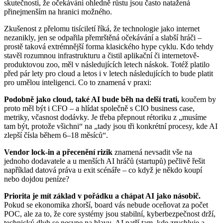
skutečnosti, že očekávání ohledně růstu jsou často natažená
přinejmenším na hranici možného.
Zkušenost z přelomu tisíciletí říká, že technologie jako internet
nezanikly, jen se odpařila přemrštěná očekávání a slabší hráči –
prostě taková extrémnější forma klasického hype cyklu. Kdo tehdy
stavěl rozumnou infrastrukturu a čistil aplikační či internetově-
produktovou zoo, měl v následujících letech náskok. Totéž platilo
před pár lety pro cloud a letos i v letech následujících to bude platit
pro umělou inteligenci. Co to znamená v praxi:
Podobně jako cloud, také AI bude běh na delší trati,
koučem by
proto měl být i CFO – a hlídat společně s CIO business case,
metriky, včasnost dodávky. Je třeba přepnout rétoriku z „musíme
tam být, protože všichni“ na „tady jsou tři konkrétní procesy, kde AI
zlepší čísla během 6–18 měsíců“.
Vendor lock-in a přecenění rizik
znamená nevsadit vše na
jednoho dodavatele a u menších AI hráčů (startupů) pečlivě řešit
například datová práva u exit scénáře – co když je někdo koupí
nebo dojdou peníze?
Priorita je mít základ v pořádku a chápat AI jako násobič.
Pokud se ekonomika zhorší, board vás nebude oceňovat za počet
POC, ale za to, že core systémy jsou stabilní, kyberbezpečnost drží,
technický dluh se nesype na hlavu. AI patří tam, kde zrychluje a