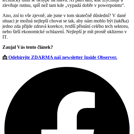
zlevňuje rutinu, spíš než tam kde „vypadá dobře v powerpointu“.
Ano, zní to vše zjevně, ale jsme v tom skutečně důslední? V dané
situaci je možná nejlepší chovat se tak, aby nám mohlo být (takřka)
jedno zda přijde zdravá korekce, tvrdší přistání celého tech sektoru,
nebo širší ekonomické ochlazení. Nejlepší je mít prostě uklizeno v
IT.
Zaujal Vás tento článek?
📩
Odebírejte ZDARMA náš newsletter Inside Observer.