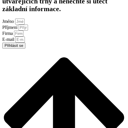
utvářejících trhy a nenechte si utéct
základní informace.
Jméno
Příjmení
Firma
E-mail
Přihlásit se