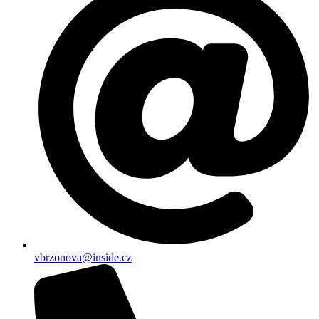
vbrzonova@inside.cz