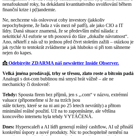
nenafouknuté roky, ba dekádami kvantitativního uvolňování během
finanční krize i p(l)andemie.
Ne, nechceme vás oslovovat coby investory (jakkoliv
nepochybujeme, že řada z vás mezi ně patří), ale jako CIO a IT
lídry. Daná situace znamená, že se především mění nálada: z
nekritické AI euforie se trh posouvá do fáze „dokažte návratnost“.
Ano, někteří z nás už to jednou před čtvrt stoletím zažili – otázkou je
jak rychle to tentokrát zvládneme a jak hluboko si při tom sáhneme
nejen do kapes.
📩
Odebírejte ZDARMA náš newsletter Inside Observer.
Velká jména prodávají, trhy se třesou, zlato roste a bitcoin padá
Analogii s dot-com bublinou má smysl brát vážně – ale ne
mechanicky či doslovně:
Tehdy:
Spousta firem bez příjmů, jen s „.com“ v názvu, extrémní
valuace (připomeňme si že na trzích jsou
stále tickery, které se na ni ani po 25 letech nevrátily) a přitom
minimální reálné použití. Už na to zapomínáme, ale většina
koncového internetu byla tehdy VYTÁČENÁ.
Dnes:
Hyperscaleři a AI lídři generují reálný cashflow, AI už přináší
konkrétní úspory a nové produkty. Nic to pochopitelně nemění na