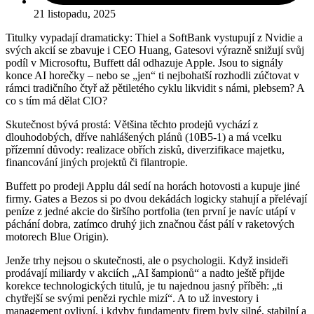
21 listopadu, 2025
Titulky vypadají dramaticky: Thiel a SoftBank vystupují z Nvidie a
svých akcií se zbavuje i CEO Huang, Gatesovi výrazně snižují svůj
podíl v Microsoftu, Buffett dál odhazuje Apple. Jsou to signály
konce AI horečky – nebo se „jen“ ti nejbohatší rozhodli zúčtovat v
rámci tradičního čtyř až pětiletého cyklu likvidit s námi, plebsem? A
co s tím má dělat CIO?
Skutečnost bývá prostá: Většina těchto prodejů vychází z
dlouhodobých, dříve nahlášených plánů (10B5-1) a má vcelku
přízemní důvody: realizace obřích zisků, diverzifikace majetku,
financování jiných projektů či filantropie.
Buffett po prodeji Applu dál sedí na horách hotovosti a kupuje jiné
firmy. Gates a Bezos si po dvou dekádách logicky stahují a přelévají
peníze z jedné akcie do širšího portfolia (ten první je navíc utápí v
páchání dobra, zatímco druhý jich značnou část pálí v raketových
motorech Blue Origin).
Jenže trhy nejsou o skutečnosti, ale o psychologii. Když insideři
prodávají miliardy v akciích „AI šampionů“ a nadto ještě přijde
korekce technologických titulů, je tu najednou jasný příběh: „ti
chytřejší se svými penězi rychle mizí“. A to už investory i
management ovlivní, i kdyby fundamenty firem byly silné, stabilní a