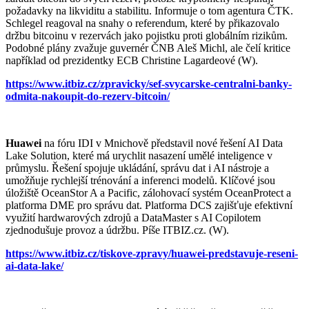
požadavky na likviditu a stabilitu. Informuje o tom agentura ČTK.
Schlegel reagoval na snahy o referendum, které by přikazovalo
držbu bitcoinu v rezervách jako pojistku proti globálním rizikům.
Podobné plány zvažuje guvernér ČNB Aleš Michl, ale čelí kritice
například od prezidentky ECB Christine Lagardeové (W).
https://www.itbiz.cz/zpravicky/sef-svycarske-centralni-banky-
odmita-nakoupit-do-rezerv-bitcoin/
Huawei
na fóru IDI v Mnichově představil nové řešení AI Data
Lake Solution, které má urychlit nasazení umělé inteligence v
průmyslu. Řešení spojuje ukládání, správu dat i AI nástroje a
umožňuje rychlejší trénování a inferenci modelů. Klíčové jsou
úložiště OceanStor A a Pacific, zálohovací systém OceanProtect a
platforma DME pro správu dat. Platforma DCS zajišťuje efektivní
využití hardwarových zdrojů a DataMaster s AI Copilotem
zjednodušuje provoz a údržbu. Píše ITBIZ.cz. (W).
https://www.itbiz.cz/tiskove-zpravy/huawei-predstavuje-reseni-
ai-data-lake/