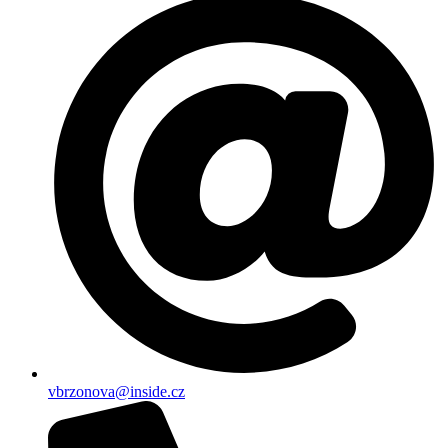
vbrzonova@inside.cz