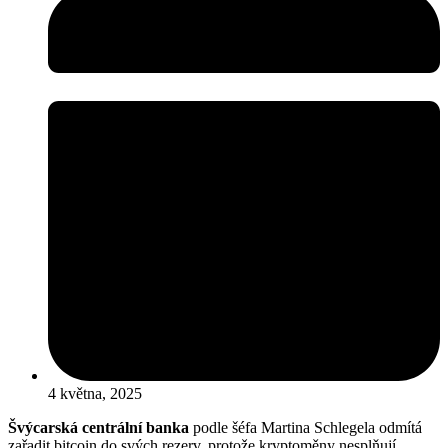
4 května, 2025
Švýcarská centrální banka
podle šéfa Martina Schlegela odmítá
zařadit bitcoin do svých rezerv, protože kryptoměny nesplňují