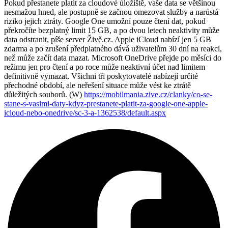
Pokud přestanete platit za cloudové úložiště, vaše data se většinou
nesmažou hned, ale postupně se začnou omezovat služby a narůstá
riziko jejich ztráty. Google One umožní pouze čtení dat, pokud
překročíte bezplatný limit 15 GB, a po dvou letech neaktivity může
data odstranit, píše server Živě.cz. Apple iCloud nabízí jen 5 GB
zdarma a po zrušení předplatného dává uživatelům 30 dní na reakci,
než může začít data mazat. Microsoft OneDrive přejde po měsíci do
režimu jen pro čtení a po roce může neaktivní účet nad limitem
definitivně vymazat. Všichni tři poskytovatelé nabízejí určité
přechodné období, ale neřešení situace může vést ke ztrátě
důležitých souborů. (W)
https://mobilmania.zive.cz/clanky/co-se-
stane-s-vasimi-daty-kdyz-prestanete-platit-za-google-one-apple-
icloud-nebo-onedrive/sc-3-a-1362538/default.aspx