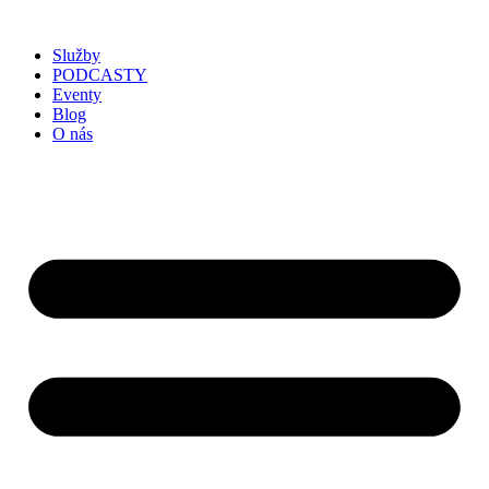
Služby
PODCASTY
Eventy
Blog
O nás