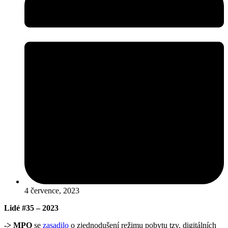
4 července, 2023
Lidé #35 – 2023
->
MPO
se
zasadilo
o zjednodušení režimu pobytu tzv. digitálních