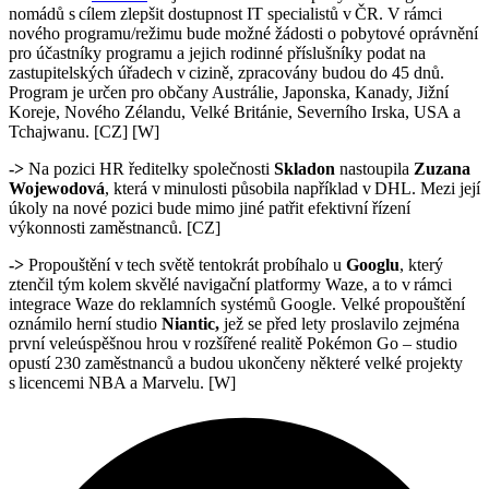
nomádů s cílem zlepšit dostupnost IT specialistů v ČR. V rámci
nového programu/režimu bude možné žádosti o pobytové oprávnění
pro účastníky programu a jejich rodinné příslušníky podat na
zastupitelských úřadech v cizině, zpracovány budou do 45 dnů.
Program je určen pro občany Austrálie, Japonska, Kanady, Jižní
Koreje, Nového Zélandu, Velké Británie, Severního Irska, USA a
Tchajwanu. [CZ] [W]
->
Na pozici HR ředitelky společnosti
Skladon
nastoupila
Zuzana
Wojewodová
, která v minulosti působila například v DHL. Mezi její
úkoly na nové pozici bude mimo jiné patřit efektivní řízení
výkonnosti zaměstnanců. [CZ]
->
Propouštění v tech světě tentokrát probíhalo u
Googlu
, který
ztenčil tým kolem skvělé navigační platformy Waze, a to v rámci
integrace Waze do reklamních systémů Google. Velké propouštění
oznámilo herní studio
Niantic,
jež se před lety proslavilo zejména
první veleúspěšnou hrou v rozšířené realitě Pokémon Go – studio
opustí 230 zaměstnanců a budou ukončeny některé velké projekty
s licencemi NBA a Marvelu. [W]