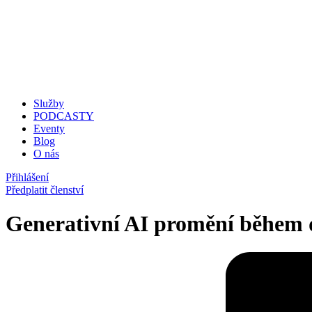
Služby
PODCASTY
Eventy
Blog
O nás
Přihlášení
Předplatit členství
Generativní AI promění během d