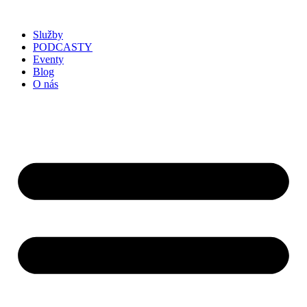
Služby
PODCASTY
Eventy
Blog
O nás