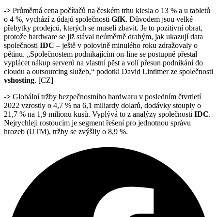
->
Průměrná cena počítačů na českém trhu klesla o 13 % a u tabletů
o 4 %, vychází z údajů společnosti
GfK
. Důvodem jsou velké
přebytky prodejců, kterých se museli zbavit. Je to pozitivní obrat,
protože hardware se již stával neúměrně drahým, jak ukazují data
společnosti
IDC
– ještě v polovině minulého roku zdražovaly o
pětinu. „Společnostem podnikajícím on-line se postupně přestal
vyplácet nákup serverů na vlastní pěst a volí přesun podnikání do
cloudu a outsourcing služeb,“ podotkl David Lintimer ze společnosti
vshosting
. [CZ]
->
Globální tržby bezpečnostního hardwaru v posledním čtvrtletí
2022 vzrostly o 4,7 % na 6,1 miliardy dolarů, dodávky stouply o
21,7 % na 1,9 milionu kusů. Vyplývá to z analýzy společnosti
IDC
.
Nejrychleji rostoucím je segment řešení pro jednotnou správu
hrozeb (UTM), tržby se zvýšily o 8,9 %.