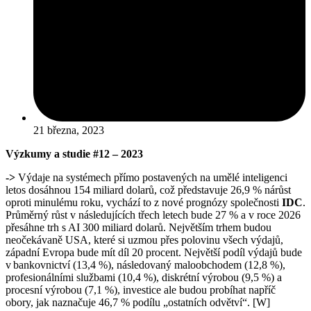
21 března, 2023
Výzkumy a studie
#12 – 2023
->
Výdaje na systémech přímo postavených na umělé inteligenci
letos dosáhnou 154 miliard dolarů, což představuje 26,9 % nárůst
oproti minulému roku, vychází to z nové prognózy společnosti
IDC
.
Průměrný růst v následujících třech letech bude 27 % a v roce 2026
přesáhne trh s AI 300 miliard dolarů. Největším trhem budou
neočekávaně USA, které si uzmou přes polovinu všech výdajů,
západní Evropa bude mít díl 20 procent. Největší podíl výdajů bude
v bankovnictví (13,4 %), následovaný maloobchodem (12,8 %),
profesionálními službami (10,4 %), diskrétní výrobou (9,5 %) a
procesní výrobou (7,1 %), investice ale budou probíhat napříč
obory, jak naznačuje 46,7 % podílu „ostatních odvětví“. [W]