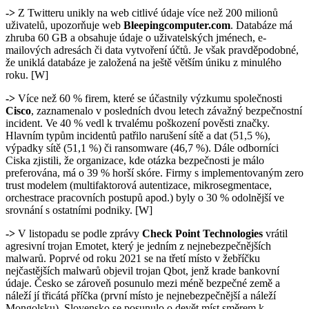
->
Z Twitteru unikly na web citlivé údaje více než 200 milionů
uživatelů, upozorňuje web
Bleepingcomputer.com
. Databáze má
zhruba 60 GB a obsahuje údaje o uživatelských jménech, e-
mailových adresách či data vytvoření účtů. Je však pravděpodobné,
že uniklá databáze je založená na ještě větším úniku z minulého
roku. [W]
->
Více než 60 % firem, které se účastnily výzkumu společnosti
Cisco
, zaznamenalo v posledních dvou letech závažný bezpečnostní
incident. Ve 40 % vedl k trvalému poškození pověsti značky.
Hlavním typům incidentů patřilo narušení sítě a dat (51,5 %),
výpadky sítě (51,1 %) či ransomware (46,7 %). Dále odborníci
Ciska zjistili, že organizace, kde otázka bezpečnosti je málo
preferována, má o 39 % horší skóre. Firmy s implementovaným zero
trust modelem (multifaktorová autentizace, mikrosegmentace,
orchestrace pracovních postupů apod.) byly o 30 % odolnější ve
srovnání s ostatními podniky. [W]
->
V listopadu se podle zprávy
Check Point Technologies
vrátil
agresivní trojan Emotet, který je jedním z nejnebezpečnějších
malwarů. Poprvé od roku 2021 se na třetí místo v žebříčku
nejčastějších malwarů objevil trojan Qbot, jenž krade bankovní
údaje. Česko se zároveň posunulo mezi méně bezpečné země a
náleží jí třicátá příčka (první místo je nejnebezpečnější a náleží
Mongolsku). Slovensko se posunulo o devět míst směrem k