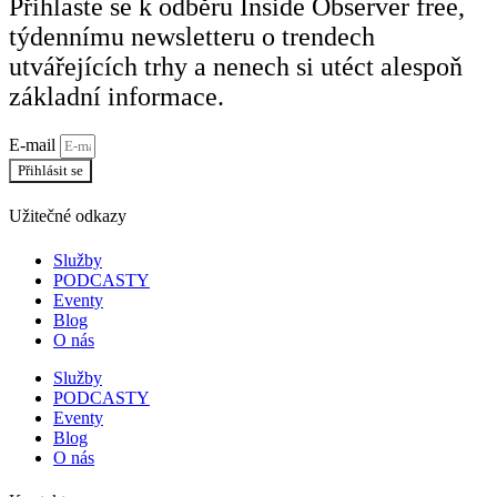
Přihlaste se k odběru Inside Observer free,
týdennímu newsletteru o trendech
utvářejících trhy a nenech si utéct alespoň
základní informace.
E-mail
Přihlásit se
Užitečné odkazy
Služby
PODCASTY
Eventy
Blog
O nás
Služby
PODCASTY
Eventy
Blog
O nás