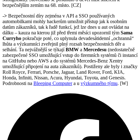
bezpečnějším zemím na 68. místo. [CZ]
->
Bezpečnostní díry zejména v API a SSO používaných
automobilkami mohly hackerům umožnit přístup jak k osobním
datům zákazníků, tak k řadě funkcí, jež lze dnes u aut ovládat na
dálku – kauza na kterou již před třemi měsíci upozornil tým
Sama
Curryho
pokračuje poté, co uplynula devadesátidenní „ochranná“
lhůta a výzkumníci zveřejnil plný rozsah bezpečnostních děr a
selhání. Ta nejvážnější se týkají
BMW
a
Mercedesu
(nedostatečně
zabezpečené SSO umožňující vstup do firemních systémů či instancí
na GitHubu nebo AWS a do systémů Mercedes-Benz Xentry
umožňující připojení na auta zákazníků). Postiženy ale byly i značky
Roll Royce, Ferrari, Porsche, Jaguar, Land Rover, Ford, KIA,
Honda, Infiniti, Nissan, Acura, Hyundai, Toyota, and Genesis.
Podrobnosti na
Bleeping Computer
a u
výzkumného týmu
. [W]