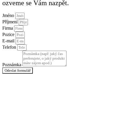
ozveme se Vám nazpět.
Jméno
Příjmení
Firma
Pozice
E-mail
Telefon
Poznámka
Odeslat formulář