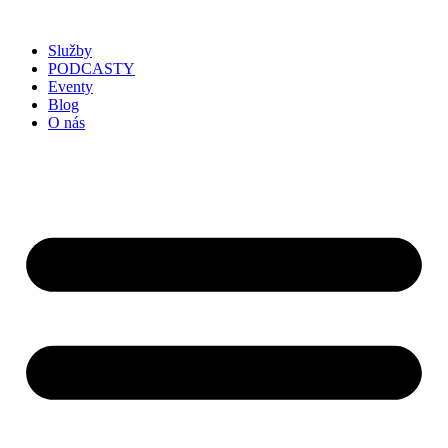
Služby
PODCASTY
Eventy
Blog
O nás