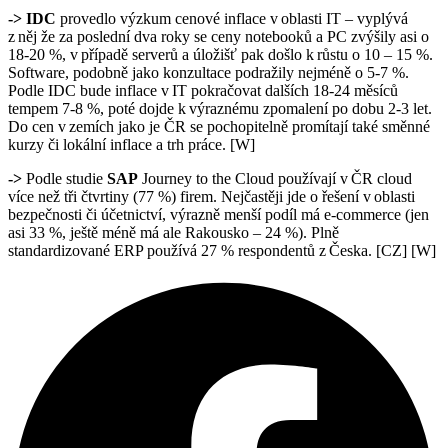
-> IDC
provedlo výzkum cenové inflace v oblasti IT – vyplývá
z něj že za poslední dva roky se ceny notebooků a PC zvýšily asi o
18-20 %, v případě serverů a úložišť pak došlo k růstu o 10 – 15 %.
Software, podobně jako konzultace podražily nejméně o 5-7 %.
Podle IDC bude inflace v IT pokračovat dalších 18-24 měsíců
tempem 7-8 %, poté dojde k výraznému zpomalení po dobu 2-3 let.
Do cen v zemích jako je ČR se pochopitelně promítají také směnné
kurzy či lokální inflace a trh práce. [W]
->
Podle studie
SAP
Journey to the Cloud používají v ČR cloud
více než tři čtvrtiny (77 %) firem. Nejčastěji jde o řešení v oblasti
bezpečnosti či účetnictví, výrazně menší podíl m
á e-
commerce (jen
asi 33 %, ještě méně má ale Rakousko – 24 %). Plně
standardizované ERP používá 27 % respondentů z Česka. [CZ] [W]