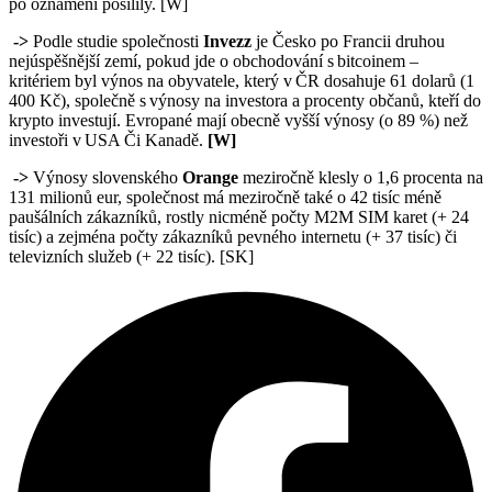
po oznámení posílily. [W]
->
Podle studie společnosti
Invezz
je Česko po Francii druhou
nejúspěšnější zemí, pokud jde o obchodování s bitcoinem –
kritériem byl výnos na obyvatele, který v ČR dosahuje 61 dolarů (1
400 Kč), společně s výnosy na investora a procenty občanů, kteří do
krypto investují. Evropané mají obecně vyšší výnosy (o 89 %) než
investoři v USA Či Kanadě.
[W]
->
Výnosy slovenského
Orange
meziročně klesly o 1,6 procenta na
131 milionů eur, společnost má meziročně také o 42 tisíc méně
paušálních zákazníků, rostly nicméně počty M2M SIM karet (+ 24
tisíc) a zejména počty zákazníků pevného internetu (+ 37 tisíc) či
televizních služeb (+ 22 tisíc). [SK]