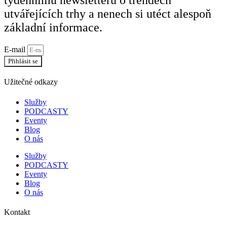
týdennímu newsletteru o trendech
utvářejících trhy a nenech si utéct alespoň
základní informace.
E-mail
Přihlásit se
Užitečné odkazy
Služby
PODCASTY
Eventy
Blog
O nás
Služby
PODCASTY
Eventy
Blog
O nás
Kontakt