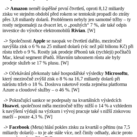
-> Amazon
neměl úspěšné první čtvrtletí, oproti 8,12 miliardy
zisku ve stejném období před rokem se tentokrát propadl do ztráty
přes 3,8 miliardy dolarů. Problémem nebyly jen samotné tržby – ty
rostly nejpomaleji za dvacet let, o „pouhých“ 7 %, ale také odpis
investice do výrobce elektromobilů
Rivian
. [W]
->
Společnosti
Apple
se naopak ve čtvrtletí dařilo, meziročně
navýšila zisk o 6 % na 25 miliard dolarů (víc než půl bilionu Kč) při
růstu tržeb o 9 %. Rostly jak prodeje iPhonů tak (rychleji) počítačů
Mac, klesal segment iPadů. Hlavním tahounem růstu ale byly
prodeje služeb se 17 % plusu. [W]
->
Očekávání překonaly také hospodářské výsledky
Microsoftu
,
který meziročně zvýšil zisk o 8 % na 16,7 miliardy dolarů při
nárůstu tržeb o 18 %. Doslova raketově rostla zejména platforma
Azure a cloudové služby – o 46 %. [W]
->
Pokračující sankce se podepsaly na kvartálních výsledcích
Huawei
, společnost měla meziročně tržby nižší o 14 % a vzhledem
k navýšení výdajů na výzkum i vývoj pracuje také s nižší ziskovou
marží – pouze 4,3 %. [W]
-> Facebook
(Meta) hlásí pokles zisku za kvartál o pětinu (na 7,5
miliardy dolarů) – to je ale stále více, než činily odhady, akcie proto