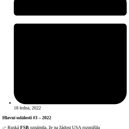
18 ledna, 2022
Hlavní události #3 – 2022
-> Ruská
FSB
oznámila, že na žádost USA rozprášila