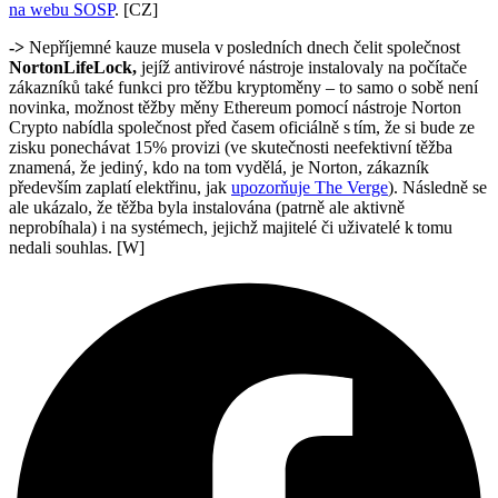
na webu SOSP
. [CZ]
->
Nepříjemné kauze musela v posledních dnech čelit společnost
NortonLifeLock,
jejíž antivirové nástroje instalovaly na počítače
zákazníků také funkci pro těžbu kryptoměny – to samo o sobě není
novinka, možnost těžby měny Ethereum pomocí nástroje Norton
Crypto nabídla společnost před časem oficiálně s tím, že si bude ze
zisku ponechávat 15% provizi (ve skutečnosti neefektivní těžba
znamená, že jediný, kdo na tom vydělá, je Norton, zákazník
především zaplatí elektřinu, jak
upozorňuje The Verge
). Následně se
ale ukázalo, že těžba byla instalována (patrně ale aktivně
neprobíhala) i na systémech, jejichž majitelé či uživatelé k tomu
nedali souhlas. [W]