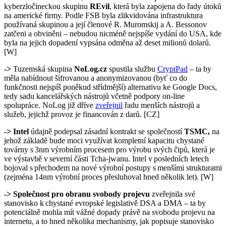
kyberzločineckou skupinu
REvil
, která byla zapojena do řady útoků
na americké firmy. Podle FSB byla zlikvidována infrastruktura
používaná skupinou a její členové R. Muromskij a A. Bessonov
zatčeni a obviněni – nebudou nicméně nejspíše vydání do USA, kde
byla na jejich dopadení vypsána odměna až deset milionů dolarů.
[W]
->
Tuzemská skupina
NoLog.cz
spustila službu
CryptPad
– ta by
měla nabídnout šifrovanou a anonymizovanou (byť co do
funkčnosti nejspíš poněkud střídmější) alternativu ke Google Docs,
tedy sadu kancelářských nástrojů včetně podpory on-line
spolupráce. NoLog již dříve
zveřejnil
řadu menších nástrojů a
služeb, jejichž provoz je financován z darů. [CZ]
-> Intel
údajně podepsal zásadní kontrakt se společností
TSMC,
na
jehož základě bude moci využívat kompletní kapacitu chystané
továrny s 3nm výrobním procesem pro výrobu svých čipů, která je
ve výstavbě v severní části Tcha-jwanu. Intel v posledních letech
bojoval s přechodem na nové výrobní postupy s menšími strukturami
(zejména 14nm výrobní proces přesluhoval hned několik let). [W]
-> Společnost pro obranu svobody projevu
zveřejnila své
stanovisko k chystané evropské legislativě DSA a DMA – ta by
potenciálně mohla mít vážné dopady právě na svobodu projevu na
internetu, a to hned několika mechanismy, jak popisuje stanovisko