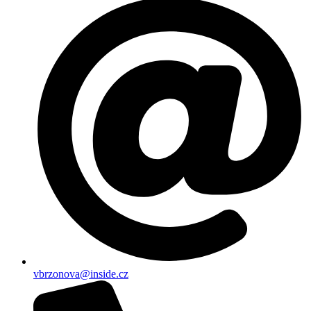
vbrzonova@inside.cz