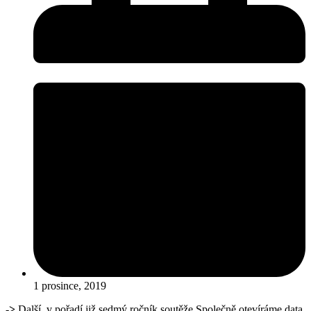
1 prosince, 2019
->
Další, v pořadí již sedmý ročník soutěže Společně otevíráme data