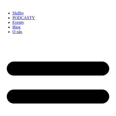
Služby
PODCASTY
Eventy
Blog
O nás