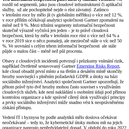
rozdíl od segmentů, jako jsou cloudové infrastrukturní či aplikační
služby, už ale pochopitelně nejde o růst závratný. Zatímco
v letošním roce by mělo jít (v globálním měřítku) o více než 12 %,
v roce příštím očekávají analytici společnosti Gartner zpomalení na
méně než 9 %. Mezi tržními segmenty informační bezpečnosti
skutečně výrazně vyčnívá jen jeden – je to právě cloudová
bezpečnost, která by měla v letošním roce růst o více než 64 % a
v roce 2019 sice o něco pomaleji, ale meziročně stále o víc než 50
%. Ve srovnání s celým trhem informační bezpečnosti ale stále
půjde o malou část – méně než půl procenta.
Obavy z cloudových incidentů potvrzují i průzkumy vnímání rizik,
například čtvrtletně sestavovaný Gartner
Emerging Risks Report
,
kde cloud obsadil první místo a na třetím a desátém místě skončily
hrozby související s plněním požadavků GDPR a útoky na bázi
sociálního inženýrství. Analytici společnosti Gartner upozorňují, že
přitom právě tyto dvě hrozby mohou často souviset s využíváním
cloudových služeb, kde není nakládání s osobními údaji pod přímou
kontrolou organizace a kde správně cílený útok využívající principy
a prvky sociálního inženýrství může snadno vést k neoprávněnému
získání přístupu.
Vedení IT i byznysu by podle analytiků mělo doslova očekávat
neočekávané – tedy to, že kybernetické útoky mohou mít na jejich
organizace naprosto nepředvídatelný dopad. V období do roku 2022