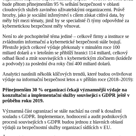
bude přitom přinejmenším 95 % selhání bezpečnosti v oblasti
cloudových služeb zaviněno uživatelskými organizacemi. Právě
hrozby, jako je sociální inženýrství s cílem získat citlivá data, by
měly být mezi tématy, jimž by se specialisté či týmy odpovědné za
kybernetickou bezpečnost měly věnovat.
Není to ale pochopitelně téma jediné – celkově firmy a instituce se
zvládnutím informační a kybernetické bezpečnosti stále bojují.
Přestože jejich celkové výdaje překonaly v minulém roce 100
miliard dolarů a v letošním se přiblíží hranici 114 miliard, celkový
odhad škod a ztrát souvisejících s kybernetickým zločinem (krádeže
a podvody) za poslední dva roky činí 400 miliard dolarů.
Analytici nastínili několik klíčových trendů, které budou ovlivňovat
výdaje na informační bezpečnost letos a v příštím roce (2018–2019):
Přinejmenším 30 % organizací čekají významnější výdaje na
konzultační a implementační služby související s GDPR ještě v
průběhu roku 2019.
Významná část ogranizací se stále nachází na cestě k dosažení
souladu s GDPR. Implementace, hodnocení a audit podnikových
procesů souvisejících s GDPR budou jednou z hlavních oblastí
výdajů za bezpečnostní služby organizací sídlících v EU.