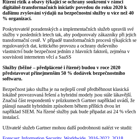
Řízení rizik a obavy týkající se ochrany soukromí v rámci
digitálně-transformačních iniciativ povedou do roku 2020 k
dalšímu zvyšování výdajů na bezpečnostní služby u více než 40
% organizací.
Poskytovatelé poradenských a implementačních služeb upravili své
služby v posledních letech tak, aby podporovaly zákazníky při jejich
transformační cestě. V případě transformačních procesů týkajících se
regulovaných dat, kritického provozu a ochrany duševního
vlastnictví bude bezpečnost jedním z hlavních faktorů, zejména v
souvislosti internetem věcí a SaaSS
Služby (běžné – předplácené i řízené) budou v roce 2020
představovat přinejmenším 50 % dodávek bezpečnostního
softwaru.
Bezpečnost jako služba je na nejlepší cestě předběhnout klasická
lokálně provozovaná řešení a hybridní modely jsou stále lákavější.
Značná část respondentů v průzkumech Gartner například uvádí, že
plánují nasadit hybridním způsobem během příštích dvou let
například SIEM. Na řízené služby pak bude připadat asi 24 % všech
instalací.
Uživatelé služeb Gartner mohou další podrobnosti nalézt ve studii:
Forecast: Information Security, Worldwide, 2016-2022, 2Q18